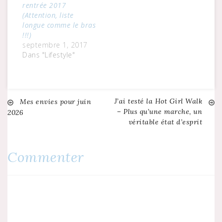
rentrée 2017
(Attention, liste
longue comme le bras
!!!)
septembre 1, 2017
Dans "Lifestyle"
J’ai testé la Hot Girl Walk
Navigation
Mes envies pour juin
– Plus qu’une marche, un
2026
véritable état d’esprit
de
l’article
Commenter