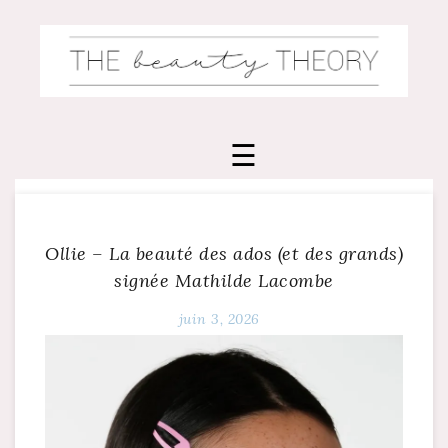
Skip
to
content
Ollie – La beauté des ados (et des grands)
signée Mathilde Lacombe
juin 3, 2026