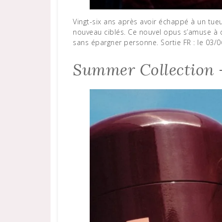
Vingt-six ans après avoir échappé à un tueur masqué familier, les héros de la saga se retrouvent à
nouveau ciblés. Ce nouvel opus s’amuse à d
sans épargner personne. Sortie FR : le 03/06
Summer Collection 