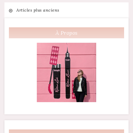
Navigation
Articles plus anciens
des
À Propos
articles