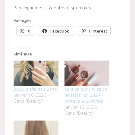
Renseignements & dates disponibles
ici
.
Partager:
X
Facebook
Pinterest
Similaire
2026 is the new 2016
Tout ce que j’ai envie
janvier 16, 2026
de tester en 2024 –
Dans "Beauty"
Makeup & Skincare
janvier 12, 2024
Dans "Beauty"