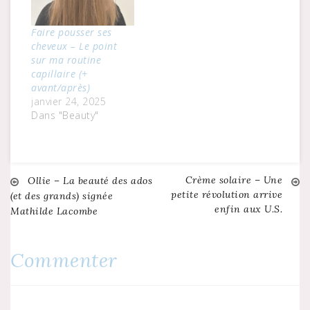
Faire pousser ses
cheveux – Le point
sur ma routine
capillaire (+
avant/après)
janvier 24, 2025
Dans "Beauty"
Crème solaire – Une
Navigation
Ollie – La beauté des ados
petite révolution arrive
(et des grands) signée
enfin aux U.S.
Mathilde Lacombe
de
l’article
Commenter