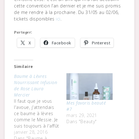
cette convention l’an dernier et je me suis promis
de me rendre à la prochaine. Du 31/05 au 02/06,
tickets disponibles
ici
.
Partager:
X
Facebook
Pinterest
Similaire
Baume à Lèvres
Nourrissant Infusion
de Rose Laura
Mercier
Il faut que je vous
Mes favoris beauté
l'avoue, j'attendais
#7
ce baume à lèvres
mars 29, 2021
comme le Messie. Je
Dans "Beauty"
suis toujours à l'affût
de toutes les
janvier 28, 2016
nouveautés lorsqu'il
Dans "Baume à