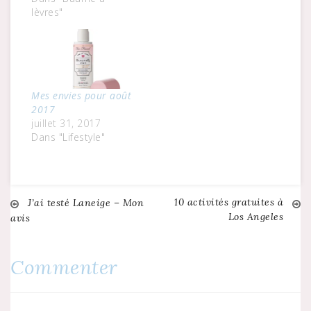
s'agit de Laura
lèvres"
Mercier et suis
presque sûre que
tout ce qu'elle sort
sera une réussite et
deviendra un must
Mes envies pour août
have de ma salle de
2017
bain.…
juillet 31, 2017
Dans "Lifestyle"
10 activités gratuites à
Navigation
J’ai testé Laneige – Mon
Los Angeles
avis
de
Commenter
l’article