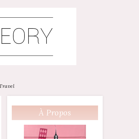
Travel
À Propos