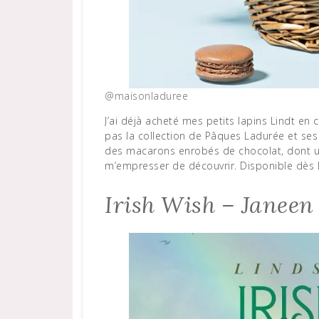
@maisonladuree
J’ai déjà acheté mes petits lapins Lindt en chocolat blanc, mais comme tous les ans, je ne manquerai
pas la collection de Pâques Ladurée et se
des macarons enrobés de chocolat, dont u
m’empresser de découvrir. Disponible dès 
Irish Wish – Janee