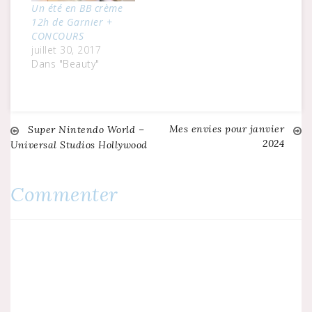
Un été en BB crème
12h de Garnier +
CONCOURS
juillet 30, 2017
Dans "Beauty"
Mes envies pour janvier
Navigation
Super Nintendo World –
2024
Universal Studios Hollywood
de
Commenter
l’article