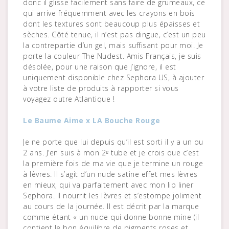
donc il glisse facilement sans faire de grumeaux, ce
qui arrive fréquemment avec les crayons en bois
dont les textures sont beaucoup plus épaisses et
sèches. Côté tenue, il n’est pas dingue, c’est un peu
la contrepartie d’un gel, mais suffisant pour moi. Je
porte la couleur The Nudest. Amis Français, je suis
désolée, pour une raison que j’ignore, il est
uniquement disponible chez Sephora US, à ajouter
à votre liste de produits à rapporter si vous
voyagez outre Atlantique !
Le Baume Aime x LA Bouche Rouge
Je ne porte que lui depuis qu’il est sorti il y a un ou
2 ans. J’en suis à mon 2ᵉ tube et je crois que c’est
la première fois de ma vie que je termine un rouge
à lèvres. Il s’agit d’un nude satine effet mes lèvres
en mieux, qui va parfaitement avec mon lip liner
Sephora. Il nourrit les lèvres et s’estompe joliment
au cours de la journée. Il est décrit par la marque
comme étant « un nude qui donne bonne mine (il
contient le bon équilibre de pigments roses et