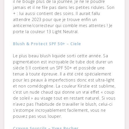
il ne bouge plus de la journée. Je ne le poudre
jamais et il ne file pas dans les petites ridules. Son
+ : lui aussi contient des soins. Il aurait fallu
attendre 2023 pour que je trouve enfin un
anticerne/correcteur qui comble mes attentes ! Je
porte la couleur 13 Light Neutral.
Blush & Protect SPF 50+ – Ciele
Le plus beau blush liquide sorti cette année. Sa
pigmentation est incroyable (le tube doit durer un
siècle !) Il contient un SPF 50+ et possède une
tenue à toute épreuve. Il a été créé spécialement
pour les peaux à imperfections donc est ultra-light
et non comédogène. La couleur Kirstie est sublime,
c’est un nude chaud qui donne un vrai effet « coup
de soleil » au visage tout en restant naturel. Si vous
n’avez pas l’habitude de travailler le blush, celui-ci
s’estompe incroyablement facilement, vous ne
pouvez pas vous louper.
Crayon Sourcils – Yves Rocher