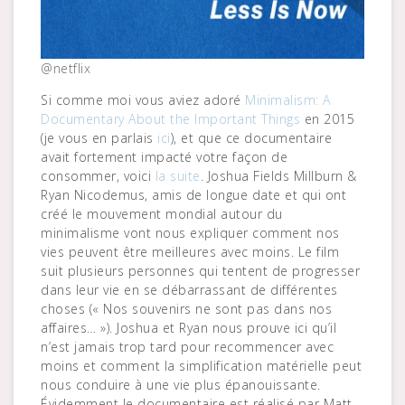
@netflix
Si comme moi vous aviez adoré
Minimalism: A
Documentary About the Important Things
en 2015
(je vous en parlais
ici
), et que ce documentaire
avait fortement impacté votre façon de
consommer, voici
la suite
. Joshua Fields Millburn &
Ryan Nicodemus, amis de longue date et qui ont
créé le mouvement mondial autour du
minimalisme vont nous expliquer comment nos
vies peuvent être meilleures avec moins. Le film
suit plusieurs personnes qui tentent de progresser
dans leur vie en se débarrassant de différentes
choses (« Nos souvenirs ne sont pas dans nos
affaires… »). Joshua et Ryan nous prouve ici qu’il
n’est jamais trop tard pour recommencer avec
moins et comment la simplification matérielle peut
nous conduire à une vie plus épanouissante.
Évidemment le documentaire est réalisé par Matt