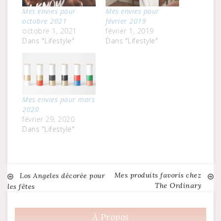
Mes envies pour
Mes envies pour
octobre 2021
février 2019
octobre 1, 2021
février 1, 2019
Dans "Lifestyle"
Dans "Lifestyle"
Mes envies pour mars
2020
février 29, 2020
Dans "Lifestyle"
Mes produits favoris chez
Navigation
Los Angeles décorée pour
The Ordinary
les fêtes
de
À Propos