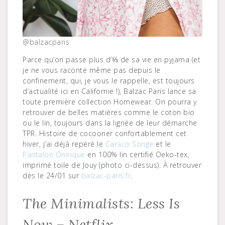
@balzacparis
Parce qu’on passe plus d’⅓ de sa vie en pyjama (et
je ne vous raconte même pas depuis le
confinement, qui, je vous le rappelle, est toujours
d’actualité ici en Californie !), Balzac Paris lance sa
toute première collection Homewear. On pourra y
retrouver de belles matières comme le coton bio
ou le lin, toujours dans la lignée de leur démarche
TPR. Histoire de cocooner confortablement cet
hiver, j’ai déjà repéré le
Caraco Songe
et le
Pantalon Onirique
en 100% lin certifié Oeko-tex,
imprimé toile de Jouy (photo ci-dessus). À retrouver
dès le 24/01 sur
balzac-paris.fr
.
The Minimalists: Less Is
Now – Netflix