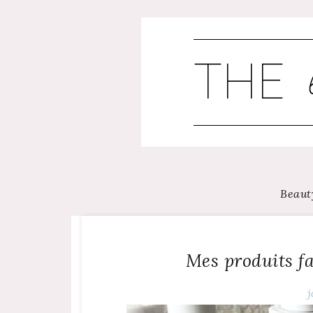
Skip
to
content
Beaut
Mes produits f
j