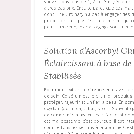
souvent pas plus de 1, 2, ou 3 ingrédients
à très bas prix. Ensuite parce que ces ingr
donc, The Ordinary n’a pas à engager des 
produit on sait que c’est la recherche qui co
pour la marque, les packagings sont minima
Solution d’Ascorbyl G
Éclaircissant à base d
Stabilisée
Pour moi la vitamine C représente avec le r
de soin. Ce sérum est le premier produit glo
protéger, rajeunir et unifier la peau. En somm
oxydatif (pollution, tabac, soleil). Souvent 
de comprimés à avaler, mais l’absorption de
est mal desservie, c’est pourquoi il est inté
comme tous les sérums à la vitamine C est
d’au moins 30 en complément. L’avantage c’