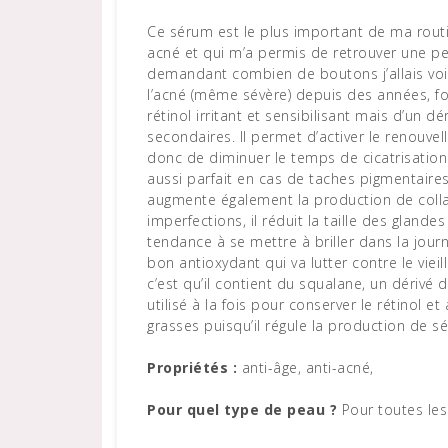
Ce sérum est le plus important de ma routin
acné et qui m’a permis de retrouver une pe
demandant combien de boutons j’allais voir 
l’acné (même sévère) depuis des années, fon
rétinol irritant et sensibilisant mais d’un 
secondaires. Il permet d’activer le renouvell
donc de diminuer le temps de cicatrisation (
aussi parfait en cas de taches pigmentaires,
augmente également la production de colla
imperfections, il réduit la taille des glande
tendance à se mettre à briller dans la journ
bon antioxydant qui va lutter contre le vie
c’est qu’il contient du squalane, un dériv
utilisé à la fois pour conserver le rétinol et
grasses puisqu’il régule la production de s
Propriétés :
anti-âge, anti-acné,
Pour quel type de peau ?
Pour toutes le