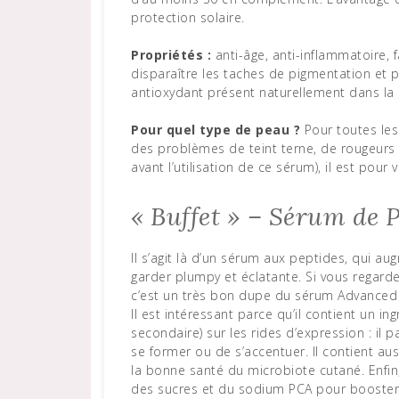
protection solaire.
Propriétés
:
anti-âge, anti-inflammatoire, f
disparaître les taches de pigmentation et p
antioxydant présent naturellement dans la
Pour quel type de peau ?
Pour toutes le
des problèmes de teint terne, de rougeurs 
avant l’utilisation de ce sérum), il est pour 
« Buffet » – Sérum de 
Il s’agit là d’un sérum aux peptides, qui a
garder plumpy et éclatante. Si vous regar
c’est un très bon dupe du sérum Advanced N
Il est intéressant parce qu’il contient un in
secondaire) sur les rides d’expression : il 
se former ou de s’accentuer. Il contient auss
la bonne santé du microbiote cutané. Enfin
des sucres et du sodium PCA pour booster l