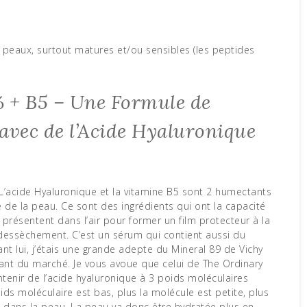
 peaux, surtout matures et/ou sensibles (les peptides
 + B5 – Une Formule de
avec de l’Acide Hyaluronique
L’acide Hyaluronique et la vitamine B5 sont 2 humectants
 de la peau. Ce sont des ingrédients qui ont la capacité
 présentent dans l’air pour former un film protecteur à la
essèchement. C’est un sérum qui contient aussi du
nt lui, j’étais une grande adepte du Mineral 89 de Vichy
tant du marché. Je vous avoue que celui de The Ordinary
ontenir de l’acide hyaluronique à 3 poids moléculaires
ids moléculaire est bas, plus la molécule est petite, plus
 dans la peau. La peau va donc être hydratée plus en