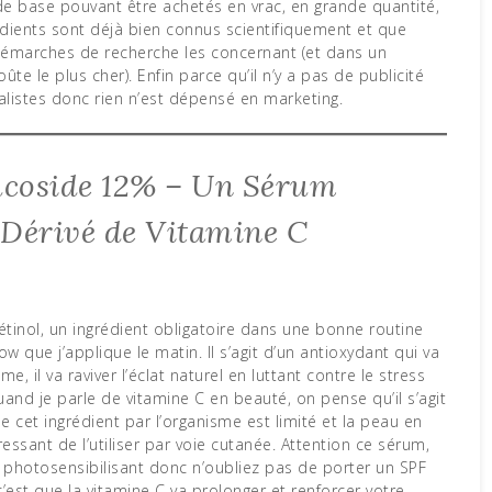
 de base pouvant être achetés en vrac, en grande quantité,
édients sont déjà bien connus scientifiquement et que
démarches de recherche les concernant (et dans un
ûte le plus cher). Enfin parce qu’il n’y a pas de publicité
listes donc rien n’est dépensé en marketing.
lucoside 12% – Un Sérum
e Dérivé de Vitamine C
étinol, un ingrédient obligatoire dans une bonne routine
w que j’applique le matin. Il s’agit d’un antioxydant qui va
e, il va raviver l’éclat naturel en luttant contre le stress
quand je parle de vitamine C en beauté, on pense qu’il s’agit
 cet ingrédient par l’organisme est limité et la peau en
ressant de l’utiliser par voie cutanée. Attention ce sérum,
 photosensibilisant donc n’oubliez pas de porter un SPF
est que la vitamine C va prolonger et renforcer votre