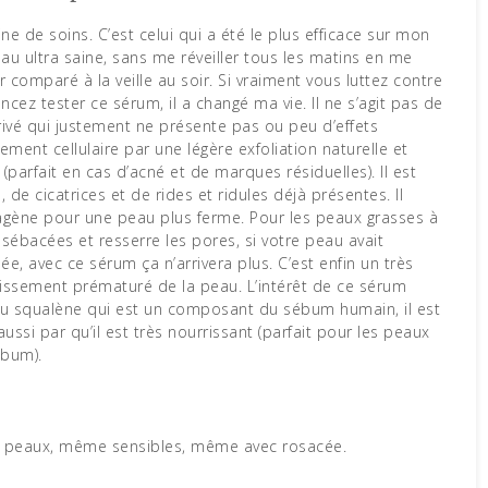
e de soins. C’est celui qui a été le plus efficace sur mon
au ultra saine, sans me réveiller tous les matins en me
comparé à la veille au soir. Si vraiment vous luttez contre
cez tester ce sérum, il a changé ma vie. Il ne s’agit pas de
dérivé qui justement ne présente pas ou peu d’effets
ement cellulaire par une légère exfoliation naturelle et
parfait en cas d’acné et de marques résiduelles). Il est
 de cicatrices et de rides et ridules déjà présentes. Il
gène pour une peau plus ferme. Pour les peaux grasses à
s sébacées et resserre les pores, si votre peau avait
ée, avec ce sérum ça n’arrivera plus. C’est enfin un très
illissement prématuré de la peau. L’intérêt de ce sérum
é du squalène qui est un composant du sébum humain, il est
 aussi par qu’il est très nourrissant (parfait pour les peaux
ébum).
s peaux, même sensibles, même avec rosacée.