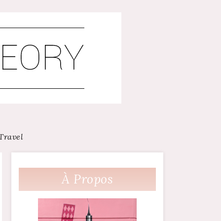
Travel
À Propos