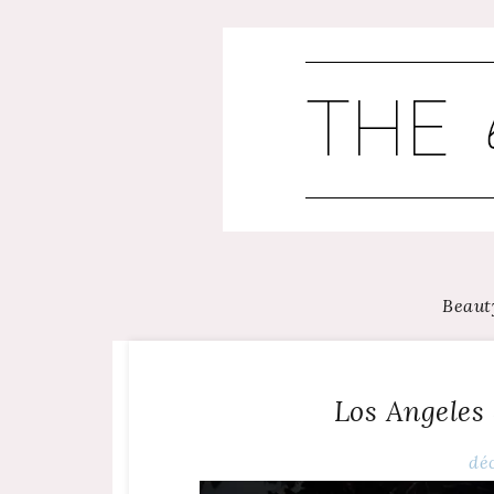
Skip
to
content
Beaut
Los Angeles 
dé