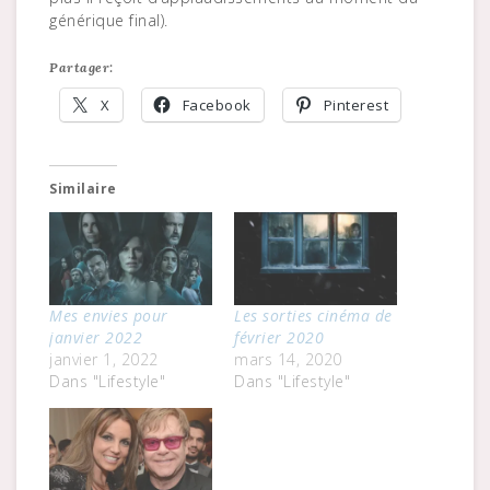
générique final).
Partager:
X
Facebook
Pinterest
Similaire
Mes envies pour
Les sorties cinéma de
janvier 2022
février 2020
janvier 1, 2022
mars 14, 2020
Dans "Lifestyle"
Dans "Lifestyle"