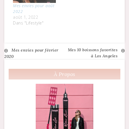
Mes envies pour août
2022
août 1, 2022
Dans "Lifestyle"
Mes 10 boissons favorites
Navigation
Mes envies pour février
à Los Angeles
2020
de
À Propos
l’article