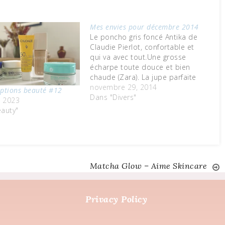
Mes envies pour décembre 2014
Le poncho gris foncé Antika de
Claudie Pierlot, confortable et
qui va avec tout.Une grosse
écharpe toute douce et bien
chaude (Zara). La jupe parfaite
pour cette période de fête !
novembre 29, 2014
ptions beauté #12
(Ba&sh pour La Redoute). Une
Dans "Divers"
2, 2023
bonne crème pour les mains.
auty"
Les températures commencent
tout juste à se rafraîchir et hop,
j'ai…
Matcha Glow – Aime Skincare
Privacy Policy