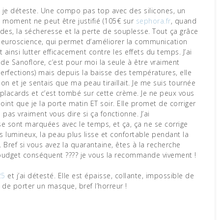
n moment ne peut être justifié (105€ sur
sephora.fr
, quand
 rides, la sécheresse et la perte de souplesse. Tout ça grâce
euroscience, qui permet d’améliorer la communication
t ainsi lutter efficacement contre les effets du temps. J’ai
de Sanoflore, c’est pour moi la seule à être vraiment
erfections) mais depuis la baisse des températures, elle
on et je sentais que ma peau tiraillait. Je me suis tournée
 placards et c’est tombé sur cette crème. Je ne peux vous
oint que je la porte matin ET soir. Elle promet de corriger
 pas vraiment vous dire si ça fonctionne. J’ai
se sont marquées avec le temps, et ça, ça ne se corrige
lus lumineux, la peau plus lisse et confortable pendant la
t. Bref si vous avez la quarantaine, êtes à la recherche
budget conséquent ???? je vous la recommande vivement !
25
et j’ai détesté. Elle est épaisse, collante, impossible de
 de porter un masque, bref l’horreur !