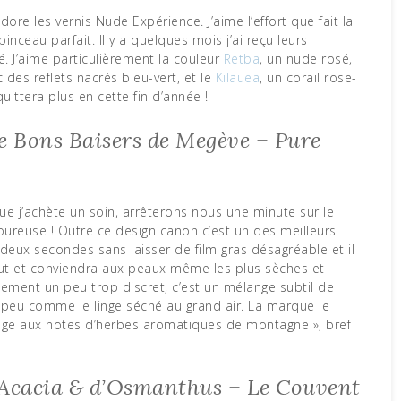
’adore les vernis Nude Expérience. J’aime l’effort que fait la
nceau parfait. Il y a quelques mois j’ai reçu leurs
té. J’aime particulièrement la couleur
Retba
, un nude rosé,
 des reflets nacrés bleu-vert, et le
Kilauea
, un corail rose-
uittera plus en cette fin d’année !
e Bons Baisers de Megève – Pure
ue j’achète un soin, arrêterons nous une minute sur le
oureuse ! Outre ce design canon c’est un des meilleurs
en deux secondes sans laisser de film gras désagréable et il
faut et conviendra aux peaux même les plus sèches et
ement un peu trop discret, c’est un mélange subtil de
n peu comme le linge séché au grand air. La marque le
ige aux notes d’herbes aromatiques de montagne », bref
’Acacia & d’Osmanthus – Le Couvent