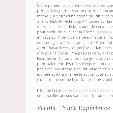
Sur le papier, cette crème c’est tout ce que je déteste. Une compo pas top avec des silicones, un
produit très parfumé et un prix qui à aucu
même !). Il s’agit d’une crème qui cible les
à la RE-NEURA Technology+™ basée sur la n
entre les cellules de la peau et le cerveau e
pour habitude d’utiliser la Crème
Magnifica
efficace sur mon type de peau (mixte à imp
commençait à être un peu juste côté nutriti
à tout hasard vers ce que j’avais dans mes
dire qu’une chose : ma peau l’adore, à tel p
les rides en 15 jours, pour ça je ne pourrais
principalement des rides d’expression qui 
pas avec une crème. Ceci dit j’ai le teint p
journée et il y a une réelle action côté écla
d’une bonne crème hydratante et avez un 
P.S. : J’ai testé
sa version contenant un SPF
se maquiller dessus sans avoir l’impression
Vernis – Nude Expérience