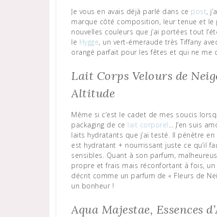
Je vous en avais déjà parlé dans ce
post
, j
marque côté composition, leur tenue et le pi
nouvelles couleurs que j’ai portées tout l’é
le
Hygge
, un vert-émeraude très Tiffany avec
orangé parfait pour les fêtes et qui ne me q
Lait Corps Velours de Neig
Altitude
Même si c’est le cadet de mes soucis lorsq
packaging de ce
lait corporel
… J’en suis am
laits hydratants que j’ai testé. Il pénètre 
est hydratant + nourrissant juste ce qu’il 
sensibles. Quant à son parfum, malheureus
propre et frais mais réconfortant à fois, u
décrit comme un parfum de « Fleurs de Ne
un bonheur !
Aqua Majestae, Essences d