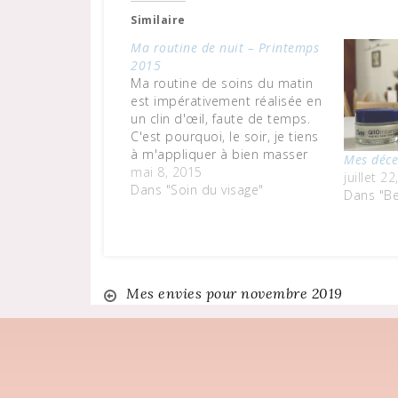
Similaire
Ma routine de nuit – Printemps
2015
Ma routine de soins du matin
est impérativement réalisée en
un clin d'œil, faute de temps.
C'est pourquoi, le soir, je tiens
à m'appliquer à bien masser
Mes déce
ma peau et à lui apporter ce
mai 8, 2015
juillet 2
qu'il faut pour recharger ses
Dans "Soin du visage"
Dans "Be
batteries pendant la nuit.Je
commence par me démaquiller
à l'aide de…
Navigation
Mes envies pour novembre 2019
de
l’article