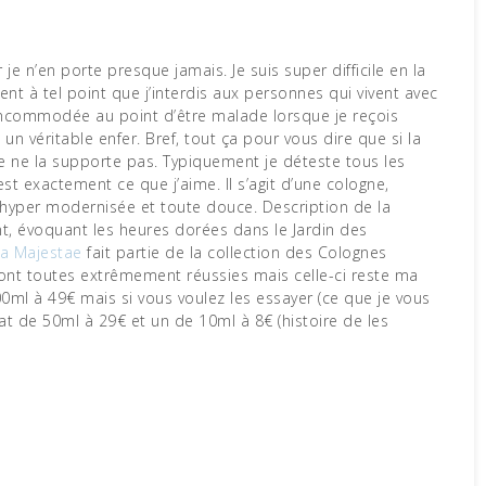
je n’en porte presque jamais. Je suis super difficile en la
t à tel point que j’interdis aux personnes qui vivent avec
s incommodée au point d’être malade lorsque je reçois
un véritable enfer. Bref, tout ça pour vous dire que si la
je ne la supporte pas. Typiquement je déteste tous les
st exactement ce que j’aime. Il s’agit d’une cologne,
hyper modernisée et toute douce. Description de la
nt, évoquant les heures dorées dans le Jardin des
a Majestae
fait partie de la collection des Colognes
sont toutes extrêmement réussies mais celle-ci reste ma
 100ml à 49€ mais si vous voulez les essayer (ce que je vous
rmat de 50ml à 29€ et un de 10ml à 8€ (histoire de les