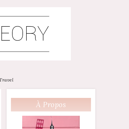
Travel
À Propos