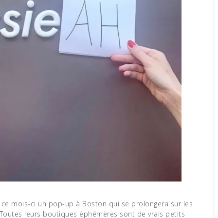
ce mois-ci un pop-up à Boston qui se prolongera sur les
Toutes leurs boutiques éphémères sont de vrais petits