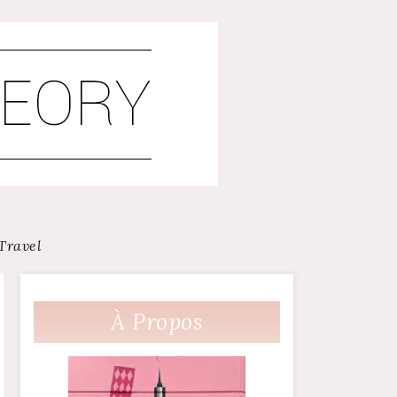
Travel
À Propos