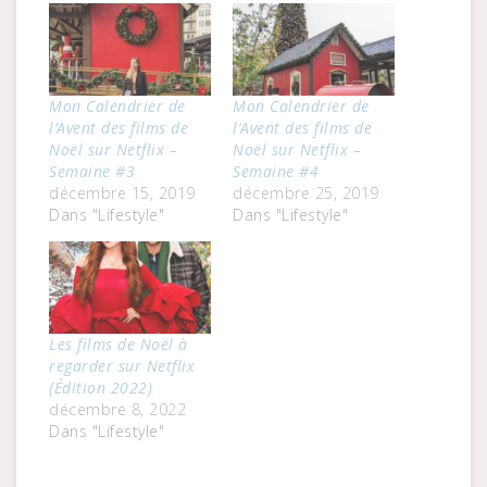
Mon Calendrier de
Mon Calendrier de
l’Avent des films de
l’Avent des films de
Noël sur Netflix –
Noël sur Netflix –
Semaine #3
Semaine #4
décembre 15, 2019
décembre 25, 2019
Dans "Lifestyle"
Dans "Lifestyle"
Les films de Noël à
regarder sur Netflix
(Édition 2022)
décembre 8, 2022
Dans "Lifestyle"