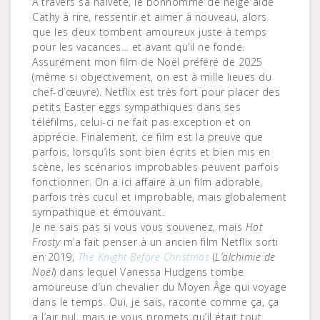
À travers sa naïveté, le bonhomme de neige aide
Cathy à rire, ressentir et aimer à nouveau, alors
que les deux tombent amoureux juste à temps
pour les vacances… et avant qu’il ne fonde.
Assurément mon film de Noël préféré de 2025
(même si objectivement, on est à mille lieues du
chef-d’œuvre). Netflix est très fort pour placer des
petits Easter eggs sympathiques dans ses
téléfilms, celui-ci ne fait pas exception et on
apprécie. Finalement, ce film est la preuve que
parfois, lorsqu’ils sont bien écrits et bien mis en
scène, les scénarios improbables peuvent parfois
fonctionner. On a ici affaire à un film adorable,
parfois très cucul et improbable, mais globalement
sympathique et émouvant.
Je ne sais pas si vous vous souvenez, mais
Hot
Frosty
m’a fait penser à un ancien film Netflix sorti
en 2019,
The Knight Before Christmas
(
L’alchimie de
Noël
) dans lequel Vanessa Hudgens tombe
amoureuse d’un chevalier du Moyen Âge qui voyage
dans le temps. Oui, je sais, raconte comme ça, ça
a l’air nul, mais je vous promets qu’il était tout