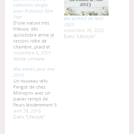
collection Uniqlo
pour Princesse Tam
Tam
Ma wishlist de Noël
D'une nature très
2025
frileuse, dès
novembre 28, 2025
qu'octobre arrive je
Dans "Lifestyle"
ressors robe de
chambre, plaid et
chaussettes en
novembre 6, 2015
polaire. Pas terrible
Article similaire
pour le look mais
Mes envies pour mai
idéal pour éviter les
2016
frissons lorsque les
Un nouveau vélo
températures
Perigot de chez
descendent sous les
Monoprix avec un
10 degrés. J'ai même
panier rempli de
une petite doudoune
fleurs (évidemment !).
Comptoir des
Je ne survivrai pas
avril 28, 2016
Cotonniers rangée
longtemps vu le trafic
Dans "Lifestyle"
dans son pochon,
à LA mais j'adore
que je…
son design. T-shirt