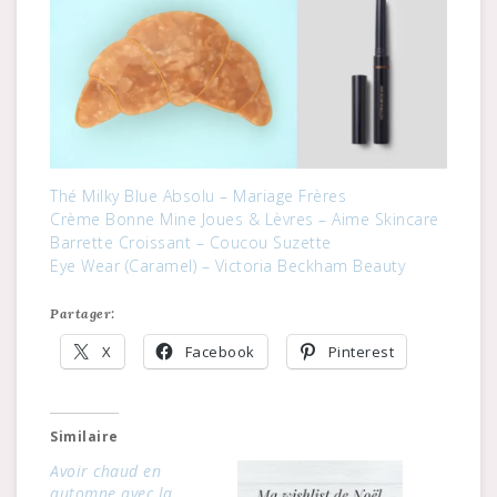
Thé Milky Blue Absolu – Mariage Frères
Crème Bonne Mine Joues & Lèvres – Aime Skincare
Barrette Croissant – Coucou Suzette
Eye Wear (Caramel) – Victoria Beckham Beauty
Partager:
X
Facebook
Pinterest
Similaire
Avoir chaud en
automne avec la