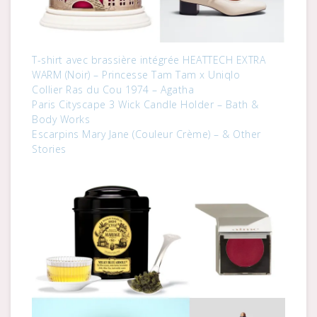
T-shirt avec brassière intégrée HEATTECH EXTRA
WARM (Noir) – Princesse Tam Tam x Uniqlo
Collier Ras du Cou 1974 – Agatha
Paris Cityscape 3 Wick Candle Holder – Bath &
Body Works
Escarpins Mary Jane (Couleur Crème) – & Other
Stories