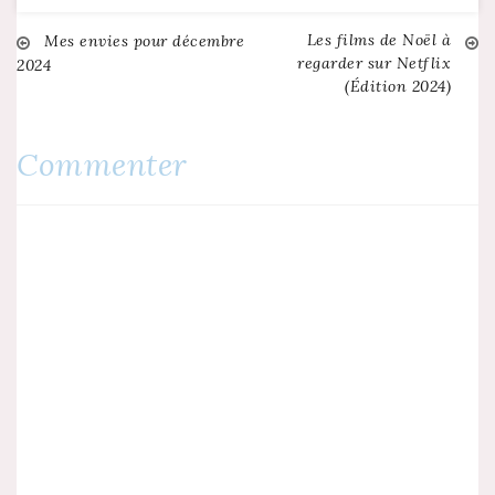
Vacance et Short
Rodéo Princesse
Les films de Noël à
Navigation
Mes envies pour décembre
Tam Tam. La tenue la
regarder sur Netflix
2024
plus simple et aussi
(Édition 2024)
la plus tendance
de
pour cet été…
l’article
Commenter