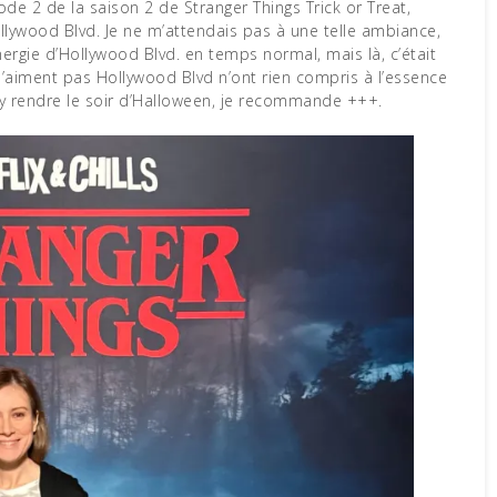
sode 2 de la saison 2 de Stranger Things Trick or Treat,
ywood Blvd. Je ne m’attendais pas à une telle ambiance,
nergie d’Hollywood Blvd. en temps normal, mais là, c’était
 n’aiment pas Hollywood Blvd n’ont rien compris à l’essence
s y rendre le soir d’Halloween, je recommande +++.