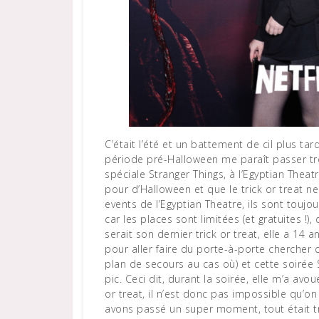
C’était l’été et un battement de cil plus tard, nous voilà le 31 octobre ! Comme tous les ans, la
période pré-Halloween me paraît passer tro
spéciale Stranger Things, à l’Egyptian Theat
pour d’Halloween et que le trick or treat n
events de l’Egyptian Theatre, ils sont toujour
car les places sont limitées (et gratuites !)
serait son dernier trick or treat, elle a 14 a
pour aller faire du porte-à-porte chercher 
plan de secours au cas où) et cette soirée 
pic. Ceci dit, durant la soirée, elle m’a avou
or treat, il n’est donc pas impossible qu’on
avons passé un super moment, tout était t