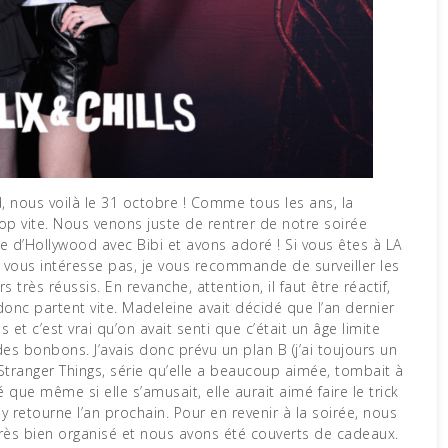
p vite. Nous venons juste de rentrer de notre soirée
re d’Hollywood avec Bibi et avons adoré ! Si vous êtes à LA
e vous intéresse pas, je vous recommande de surveiller les
s très réussis. En revanche, attention, il faut être réactif,
, donc partent vite. Madeleine avait décidé que l’an dernier
ns et c’est vrai qu’on avait senti que c’était un âge limite
des bonbons. J’avais donc prévu un plan B (j’ai toujours un
Stranger Things, série qu’elle a beaucoup aimée, tombait à
é que même si elle s’amusait, elle aurait aimé faire le trick
 y retourne l’an prochain. Pour en revenir à la soirée, nous
rès bien organisé et nous avons été couverts de cadeaux.