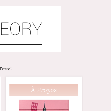
Travel
À Propos