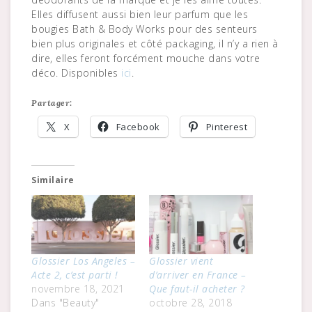
Elles diffusent aussi bien leur parfum que les
bougies Bath & Body Works pour des senteurs
bien plus originales et côté packaging, il n’y a rien à
dire, elles feront forcément mouche dans votre
déco. Disponibles
ici
.
Partager:
X
Facebook
Pinterest
Similaire
Glossier Los Angeles –
Glossier vient
Acte 2, c’est parti !
d’arriver en France –
novembre 18, 2021
Que faut-il acheter ?
Dans "Beauty"
octobre 28, 2018