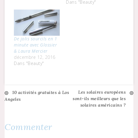
Dans "Beauty"
De jolis sourcils en 1
minute avec Glossier
& Laura Mercier
décembre 12, 2016
Dans "Beauty"
Les solaires européens
Navigation
10 activités gratuites à Los
sont-ils meilleurs que les
Angeles
solaires américains ?
de
l’article
Commenter