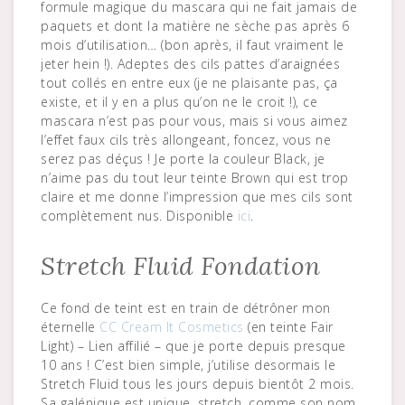
formule magique du mascara qui ne fait jamais de
paquets et dont la matière ne sèche pas après 6
mois d’utilisation… (bon après, il faut vraiment le
jeter hein !). Adeptes des cils pattes d’araignées
tout collés en entre eux (je ne plaisante pas, ça
existe, et il y en a plus qu’on ne le croit !), ce
mascara n’est pas pour vous, mais si vous aimez
l’effet faux cils très allongeant, foncez, vous ne
serez pas déçus ! Je porte la couleur Black, je
n’aime pas du tout leur teinte Brown qui est trop
claire et me donne l’impression que mes cils sont
complètement nus. Disponible
ici
.
Stretch Fluid Fondation
Ce fond de teint est en train de détrôner mon
éternelle
CC Cream It Cosmetics
(en teinte Fair
Light) – Lien affilié – que je porte depuis presque
10 ans ! C’est bien simple, j’utilise desormais le
Stretch Fluid tous les jours depuis bientôt 2 mois.
Sa galénique est unique, stretch, comme son nom