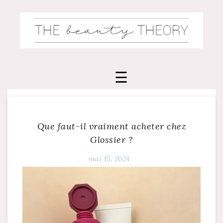
Skip
to
content
Que faut-il vraiment acheter chez
Glossier ?
mai 15, 2024