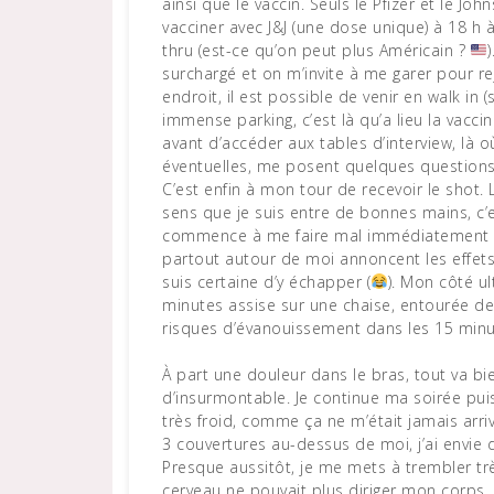
ainsi que le vaccin. Seuls le Pfizer et le J
vacciner avec J&J (une dose unique) à 18 h à 
thru (est-ce qu’on peut plus Américain ?
surchargé et on m’invite à me garer pour rej
endroit, il est possible de venir en walk in 
immense parking, c’est là qu’a lieu la vacci
avant d’accéder aux tables d’interview, là o
éventuelles, me posent quelques questions
C’est enfin à mon tour de recevoir le shot. 
sens que je suis entre de bonnes mains, c’es
commence à me faire mal immédiatement m
partout autour de moi annoncent les effets
suis certaine d’y échapper (
). Mon côté ul
minutes assise sur une chaise, entourée de 
risques d’évanouissement dans les 15 minute
À part une douleur dans le bras, tout va bie
d’insurmontable. Je continue ma soirée puis
très froid, comme ça ne m’était jamais arri
3 couvertures au-dessus de moi, j’ai envie
Presque aussitôt, je me mets à trembler tr
cerveau ne pouvait plus diriger mon corps. 