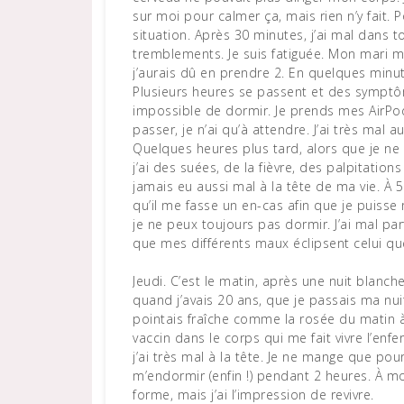
sur moi pour calmer ça, mais rien n’y fait. 
situation. Après 30 minutes, j’ai mal dans t
tremblements. Je suis fatiguée. Mon mari me
j’aurais dû en prendre 2. En quelques minute
Plusieurs heures se passent et des symptôm
impossible de dormir. Je prends mes AirPo
passer, je n’ai qu’à attendre. J’ai très mal a
Quelques heures plus tard, alors que je ne
j’ai des suées, de la fièvre, des palpitation
jamais eu aussi mal à la tête de ma vie. À 
qu’il me fasse un en-cas afin que je puisse
je ne peux toujours pas dormir. J’ai mal p
que mes différents maux éclipsent celui que 
Jeudi. C’est le matin, après une nuit blanc
quand j’avais 20 ans, que je passais ma nui
pointais fraîche comme la rosée du matin à l
vaccin dans le corps qui me fait vivre l’enfer
j’ai très mal à la tête. Je ne mange que pou
m’endormir (enfin !) pendant 2 heures. À m
forme, mais j’ai l’impression de revivre.