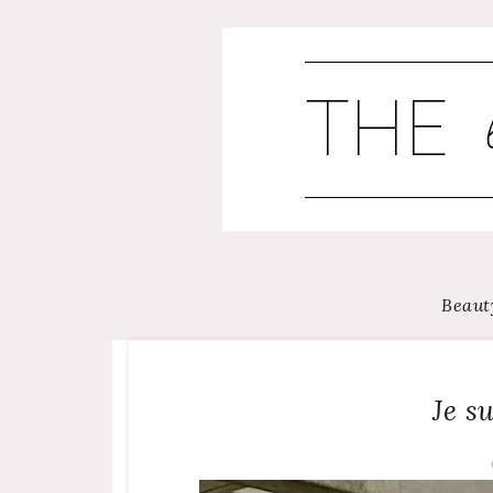
Skip
to
content
Beaut
Je su