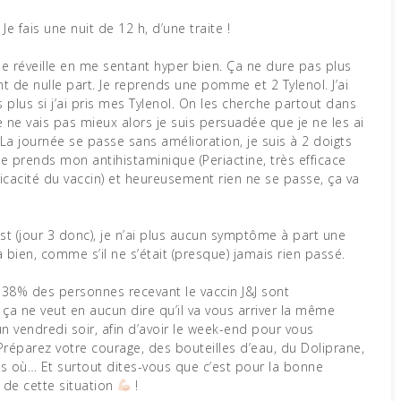
 Je fais une nuit de 12 h, d’une traite !
me réveille en me sentant hyper bien. Ça ne dure pas plus
t de nulle part. Je reprends une pomme et 2 Tylenol. J’ai
lus si j’ai pris mes Tylenol. On les cherche partout dans
Je ne vais pas mieux alors je suis persuadée que je ne les ai
. La journée se passe sans amélioration, je suis à 2 doigts
 prends mon antihistaminique (Periactine, très efficace
ficacité du vaccin) et heureusement rien ne se passe, ça va
ost (jour 3 donc), je n’ai plus aucun symptôme à part une
 bien, comme s’il ne s’était (presque) jamais rien passé.
t 38% des personnes recevant le vaccin J&J sont
 ça ne veut en aucun dire qu’il va vous arriver la même
un vendredi soir, afin d’avoir le week-end pour vous
réparez votre courage, des bouteilles d’eau, du Doliprane,
as où… Et surtout dites-vous que c’est pour la bonne
 de cette situation
!