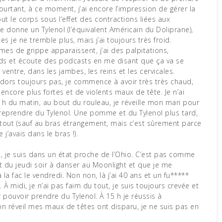
Pourtant, à ce moment, j’ai encore l’impression de gérer la
out le corps sous l’effet des contractions liées aux
 donne un Tylenol (l’équivalent Américain du Doliprane),
s je ne tremble plus, mais j’ai toujours très froid.
es de grippe apparaissent, j’ai des palpitations,
ds et écoute des podcasts en me disant que ça va se
u ventre, dans les jambes, les reins et les cervicales.
 dors toujours pas, je commence à avoir très très chaud,
s encore plus fortes et de violents maux de tête. Je n’ai
5 h du matin, au bout du rouleau, je réveille mon mari pour
 reprendre du Tylenol. Une pomme et du Tylenol plus tard,
artout (sauf au bras étrangement, mais c’est sûrement parce
j’avais dans le bras !).
he, je suis dans un état proche de l’Ohio. C’est pas comme
t du jeudi soir à danser au Moonlight et que je me
a fac le vendredi. Non non, là j’ai 40 ans et un fu*****
. À midi, je n’ai pas faim du tout, je suis toujours crevée et
r pouvoir prendre du Tylenol. À 15 h je réussis à
on réveil mes maux de têtes ont disparu, je ne suis pas en