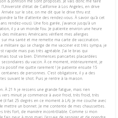
ohnson & Johnson me sont proposés. Je vais donc me faire
l’Université d’état de Californie à Los Angeles, en drive
). Arrivée sur le site, on me dit que le drive thru est
oindre la file d’attente des rendez-vous. À savoir qu’à cet
(sans rendez-vous). Une fois garée, j’avance jusqu’à un
nation, il y a un monde fou. Je patiente environ une heure
ù des militaires Américains vérifient mes allergies
 sur ma santé et me remette ma carte de vaccination.
Le militaire qui se charge de me vacciner est très sympa, je
t rapide mais pas très agréable. J’ai le bras qui
ais tout va bien. D’immenses pancartes placardées
 secondaires du vaccin. À ce moment, intérieurement, je
tra positif me quitte rarement ! Je patiente ensuite 15
centaines de personnes. C’est obligatoire, il y a des
s suivant le shot. Puis je rentre à la maison.
n. À 21 h je ressens une grande fatigue, mais rien
 vers minuit je commence à avoir froid, très froid, très
vé (il fait 25 degrés en ce moment à LA). Je me couche avec
 de mettre un bonnet. Je me contente de mes chaussettes.
ès très fort, de manière incontrôlable. Comme si mon
Je fais peur à mon mari. J’essaie de respirer et de prendre