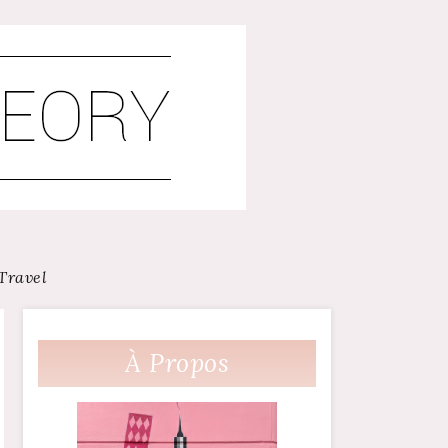
Travel
À Propos