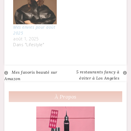
Mes envies pour août
2025
août 1, 2025
Dans "Lifestyle"
5 restaurants fancy à
Navigation
Mes favoris beauté sur
éviter à Los Angeles
Amazon
de
À Propos
l’article