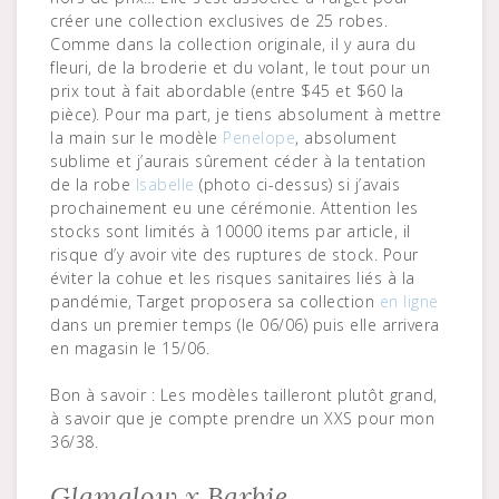
créer une collection exclusives de 25 robes.
Comme dans la collection originale, il y aura du
fleuri, de la broderie et du volant, le tout pour un
prix tout à fait abordable (entre $45 et $60 la
pièce). Pour ma part, je tiens absolument à mettre
la main sur le modèle
Penelope
, absolument
sublime et j’aurais sûrement céder à la tentation
de la robe
Isabelle
(photo ci-dessus) si j’avais
prochainement eu une cérémonie. Attention les
stocks sont limités à 10000 items par article, il
risque d’y avoir vite des ruptures de stock. Pour
éviter la cohue et les risques sanitaires liés à la
pandémie, Target proposera sa collection
en ligne
dans un premier temps (le 06/06) puis elle arrivera
en magasin le 15/06.
Bon à savoir : Les modèles tailleront plutôt grand,
à savoir que je compte prendre un XXS pour mon
36/38.
Glamglow x Barbie