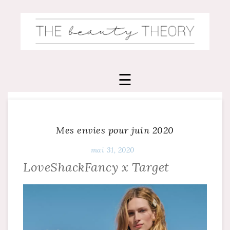
Skip
to
content
Mes envies pour juin 2020
mai 31, 2020
LoveShackFancy x Target