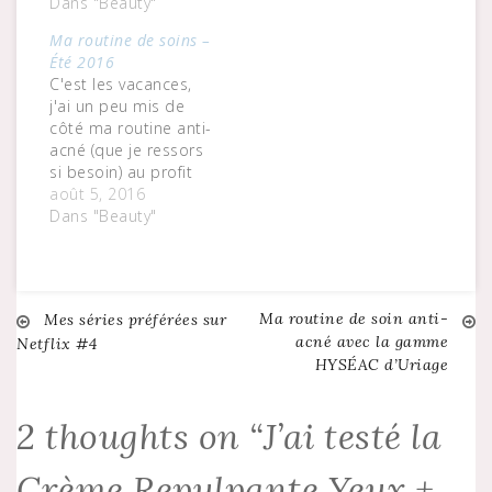
Dans "Beauty"
Ma routine de soins –
Été 2016
C'est les vacances,
j'ai un peu mis de
côté ma routine anti-
acné (que je ressors
si besoin) au profit
de produits un peu
août 5, 2016
plus "fun" et moins
Dans "Beauty"
médicaux. Non pas
que je sois mauvaise
élève en la matière
puisque ça fait 7
Ma routine de soin anti-
Navigation
Mes séries préférées sur
mois que je m'y tiens
acné avec la gamme
Netflix #4
rigoureusement et
HYSÉAC d’Uriage
ma…
de
2 thoughts on “
J’ai testé la
l’article
Crème Repulpante Yeux +