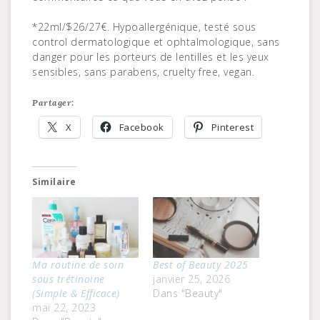
*22ml/$26/27€. Hypoallergénique, testé sous
control dermatologique et ophtalmologique, sans
danger pour les porteurs de lentilles et les yeux
sensibles, sans parabens, cruelty free, vegan.
Partager:
X
Facebook
Pinterest
Similaire
Ma routine de soin
Best of Beauty 2025
sous trétinoïne
janvier 25, 2026
(Simple & Efficace)
Dans "Beauty"
mai 22, 2023