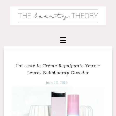
Skip
to
content
J’ai testé la Crème Repulpante Yeux +
Lèvres Bubblewrap Glossier
juin 16, 2019