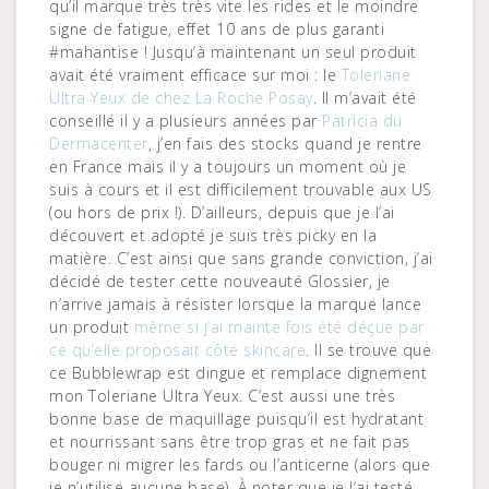
qu’il marque très très vite les rides et le moindre
signe de fatigue, effet 10 ans de plus garanti
#mahantise ! Jusqu’à maintenant un seul produit
avait été vraiment efficace sur moi : le
Toleriane
Ultra Yeux de chez La Roche Posay
. Il m’avait été
conseillé il y a plusieurs années par
Patricia du
Dermacenter
, j’en fais des stocks quand je rentre
en France mais il y a toujours un moment où je
suis à cours et il est difficilement trouvable aux US
(ou hors de prix !). D’ailleurs, depuis que je l’ai
découvert et adopté je suis très picky en la
matière. C’est ainsi que sans grande conviction, j’ai
décidé de tester cette nouveauté Glossier, je
n’arrive jamais à résister lorsque la marque lance
un produit
même si j’ai mainte fois été déçue par
ce qu’elle proposait côté skincare
. Il se trouve que
ce Bubblewrap est dingue et remplace dignement
mon Toleriane Ultra Yeux. C’est aussi une très
bonne base de maquillage puisqu’il est hydratant
et nourrissant sans être trop gras et ne fait pas
bouger ni migrer les fards ou l’anticerne (alors que
je n’utilise aucune base). À noter que je l’ai testé