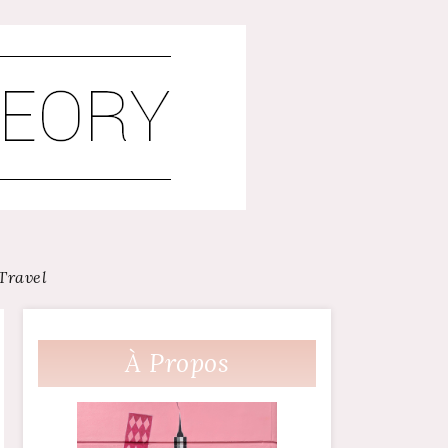
Travel
À Propos