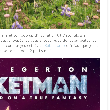
Miami et son pop-up d’inspiration Art Déco, Glossier
Seattle. Dépêchez-vous si vous rêvez de tester toutes les
eau contour yeux et lèvres
Bubblewrap
qu’il faut que je me
 ouverte que pour 2 petits mois !