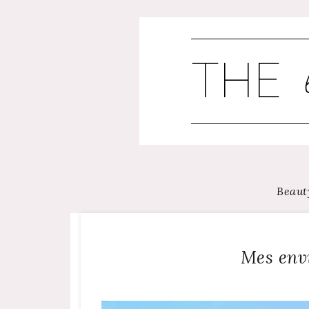
Skip
to
content
Beaut
Mes env