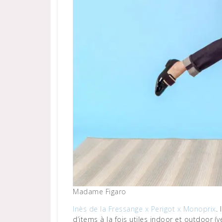
Madame Figaro
Inès de la Fressange x Perigot x Monoprix
.
d’items à la fois utiles indoor et outdoor (vé