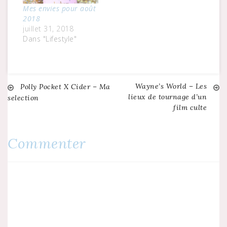
Mes envies pour août
2018
juillet 31, 2018
Dans "Lifestyle"
Wayne’s World – Les
Navigation
Polly Pocket X Cider – Ma
lieux de tournage d’un
selection
film culte
de
l’article
Commenter