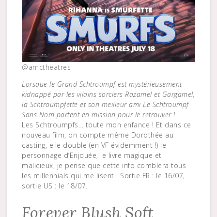
@amctheatres
Lorsque le Grand Schtroumpf est mystérieusement
kidnappé par les vilains sorciers Razamel et Gargamel,
la Schtroumpfette et son meilleur ami Le Schtroumpf
Sans-Nom partent en mission pour le retrouver !
Les Schtroumpfs… toute mon enfance ! Et dans ce
nouveau film, on compte même Dorothée au
casting, elle double (en VF évidemment !) le
personnage d’Enjouée, le livre magique et
malicieux, je pense que cette info comblera tous
les millennials qui me lisent ! Sortie FR : le 16/07,
sortie US : le 18/07.
Forever Blush Soft