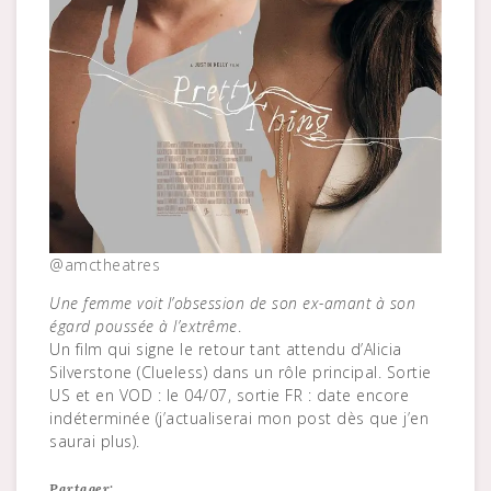
@amctheatres
Une femme voit l’obsession de son ex-amant à son
égard poussée à l’extrême
.
Un film qui signe le retour tant attendu d’Alicia
Silverstone (Clueless) dans un rôle principal. Sortie
US et en VOD : le 04/07, sortie FR : date encore
indéterminée (j’actualiserai mon post dès que j’en
saurai plus).
Partager: