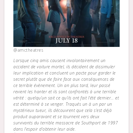
@amctheatres
Lorsque cinq amis causent involontairement un
accident de voiture mortel, ils décident de dissimuler
leur implication et concluent un pacte pour garder le
secret plutôt que de faire face aux conséquences de
ce terrible évènement. Un an plus tard, leur passé
revient les hanter et ils sont confrontés à une terrible
vérité : quelqu’un sait ce qu’ils ont fait l’été dernier… et
est déterminé à se venger. Traqués un à un par un
mystérieux tueur, ils découvrent que cela s’est déjà
produit auparavant et se tournent vers deux
survivants du terrible massacre de Southport de 1997
dans l’espoir d’obtenir leur aide.