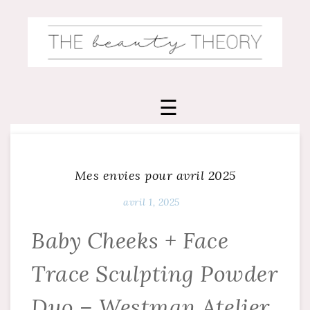
Skip
to
content
Mes envies pour avril 2025
avril 1, 2025
Baby Cheeks + Face
Trace Sculpting Powder
Duo – Westman Atelier