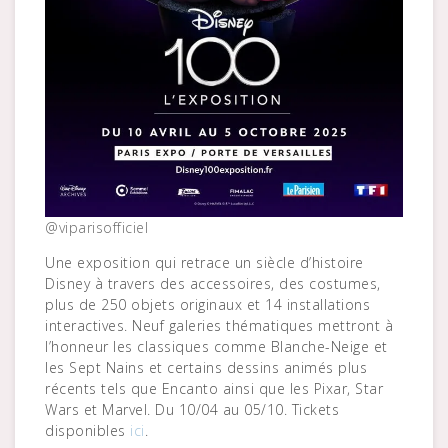
@viparisofficiel
Une exposition qui retrace un siècle d’histoire
Disney à travers des accessoires, des costumes,
plus de 250 objets originaux et 14 installations
interactives. Neuf galeries thématiques mettront à
l’honneur les classiques comme Blanche-Neige et
les Sept Nains et certains dessins animés plus
récents tels que Encanto ainsi que les Pixar, Star
Wars et Marvel. Du 10/04 au 05/10. Tickets
disponibles
ici
.