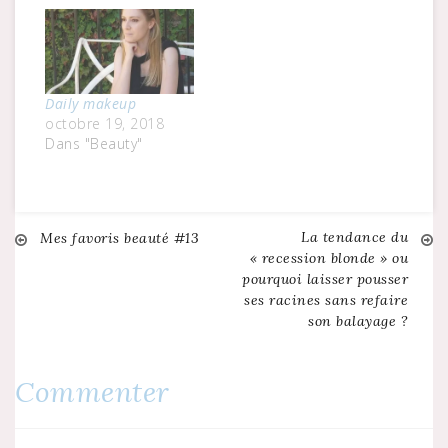
Daily makeup
octobre 19, 2018
Dans "Beauty"
La tendance du
Navigation
Mes favoris beauté #13
« recession blonde » ou
pourquoi laisser pousser
de
ses racines sans refaire
son balayage ?
l’article
Commenter