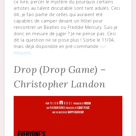
ce livre, percer le mystère du pourquoi certains
artistes au talent discutable sont tant adulés. Ceci
dit, je fais partie de celles qui auraient été
capables de camper devant un hôtel pour
rencontrer un Beatles ou Freddie Mercury. Suis-je
donc en mesure de juger ? Je ne pense pas. Ceci
dit la question ne se pose plus ! Sortie le 11/04,
mais déjà disponible en pré-commande
sur
Amazon
.
Drop (Drop Game) –
Christopher Landon