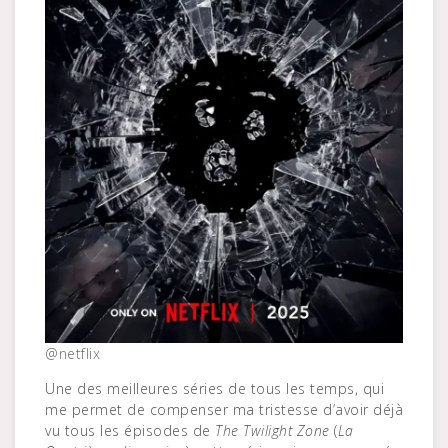
@netflix
Une des meilleures séries de tous les temps, qui
me permet de compenser ma tristesse d’avoir déjà
vu tous les épisodes de
The Twilight Zone
(
La