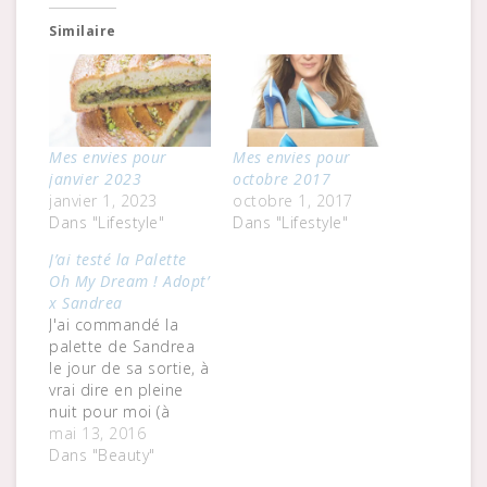
Similaire
Mes envies pour
Mes envies pour
janvier 2023
octobre 2017
janvier 1, 2023
octobre 1, 2017
Dans "Lifestyle"
Dans "Lifestyle"
J’ai testé la Palette
Oh My Dream ! Adopt’
x Sandrea
J'ai commandé la
palette de Sandrea
le jour de sa sortie, à
vrai dire en pleine
nuit pour moi (à
cause du décalage
mai 13, 2016
horaire Paris/Los
Dans "Beauty"
Angeles) de peur