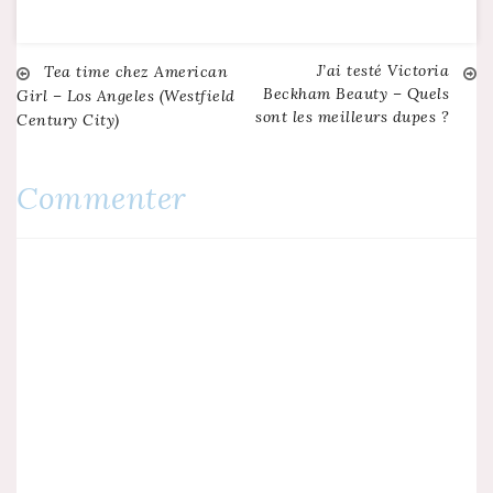
d'une rupture de
stock dès les
premières heures
J’ai testé Victoria
Navigation
Tea time chez American
(finalement il n'en fut
Beckham Beauty – Quels
Girl – Los Angeles (Westfield
rien, elle est
sont les meilleurs dupes ?
Century City)
d'ailleurs toujours
de
disponible sur l'e-
shop de la…
l’article
Commenter