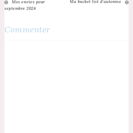
Ma bucket list d’automne
Navigation
Mes envies pour
septembre 2024
de
Commenter
l’article