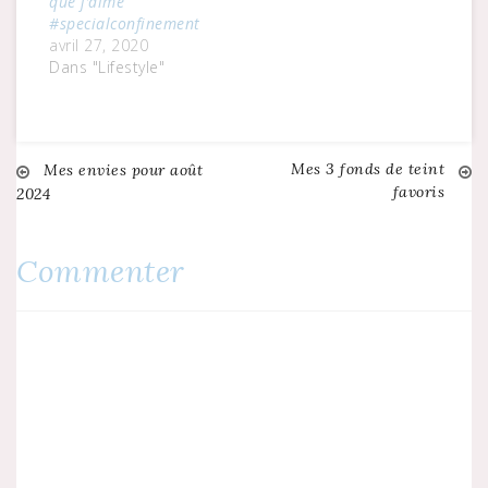
que j’aime
#specialconfinement
avril 27, 2020
Dans "Lifestyle"
Mes 3 fonds de teint
Navigation
Mes envies pour août
favoris
2024
de
Commenter
l’article