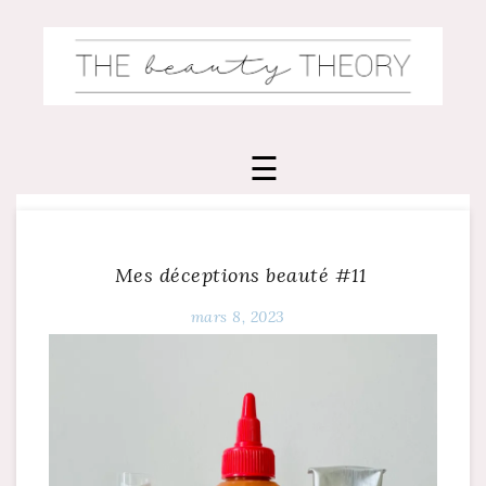
Skip
to
content
Mes déceptions beauté #11
mars 8, 2023