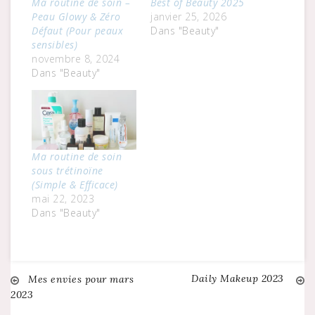
Ma routine de soin –
Best of Beauty 2025
Peau Glowy & Zéro
janvier 25, 2026
Défaut (Pour peaux
Dans "Beauty"
sensibles)
novembre 8, 2024
Dans "Beauty"
Ma routine de soin
sous trétinoïne
(Simple & Efficace)
mai 22, 2023
Dans "Beauty"
Daily Makeup 2023
Navigation
Mes envies pour mars
2023