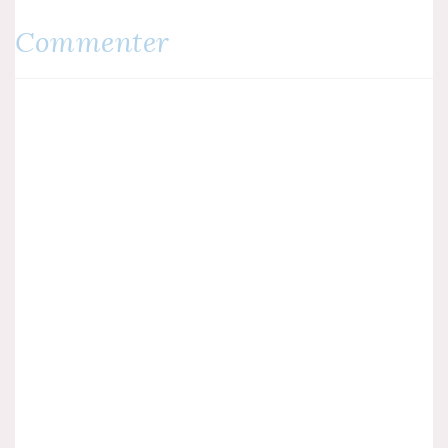
de
Commenter
l’article