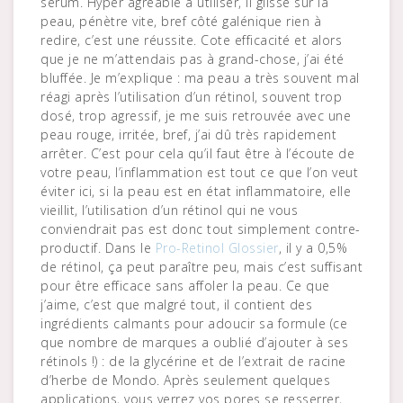
sérum. Hyper agréable à utiliser, il glisse sur la
peau, pénètre vite, bref côté galénique rien à
redire, c’est une réussite. Cote efficacité et alors
que je ne m’attendais pas à grand-chose, j’ai été
bluffée. Je m’explique : ma peau a très souvent mal
réagi après l’utilisation d’un rétinol, souvent trop
dosé, trop agressif, je me suis retrouvée avec une
peau rouge, irritée, bref, j’ai dû très rapidement
arrêter. C’est pour cela qu’il faut être à l’écoute de
votre peau, l’inflammation est tout ce que l’on veut
éviter ici, si la peau est en état inflammatoire, elle
vieillit, l’utilisation d’un rétinol qui ne vous
conviendrait pas est donc tout simplement contre-
productif. Dans le
Pro-Retinol Glossier
, il y a 0,5%
de rétinol, ça peut paraître peu, mais c’est suffisant
pour être efficace sans affoler la peau. Ce que
j’aime, c’est que malgré tout, il contient des
ingrédients calmants pour adoucir sa formule (ce
que nombre de marques a oublié d’ajouter à ses
rétinols !) : de la glycérine et de l’extrait de racine
d’herbe de Mondo. Après seulement quelques
applications, vous verrez vos pores se resserrer,