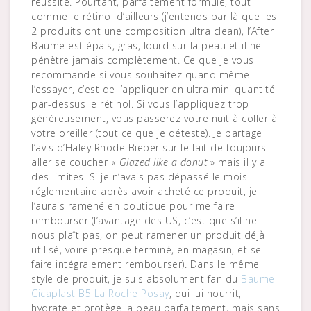
réussite. Pourtant, parfaitement formulé, tout
comme le rétinol d’ailleurs (j’entends par là que les
2 produits ont une composition ultra clean), l’After
Baume est épais, gras, lourd sur la peau et il ne
pénètre jamais complètement. Ce que je vous
recommande si vous souhaitez quand même
l’essayer, c’est de l’appliquer en ultra mini quantité
par-dessus le rétinol. Si vous l’appliquez trop
généreusement, vous passerez votre nuit à coller à
votre oreiller (tout ce que je déteste). Je partage
l’avis d’Haley Rhode Bieber sur le fait de toujours
aller se coucher «
Glazed like a donut
» mais il y a
des limites. Si je n’avais pas dépassé le mois
réglementaire après avoir acheté ce produit, je
l’aurais ramené en boutique pour me faire
rembourser (l’avantage des US, c’est que s’il ne
nous plaît pas, on peut ramener un produit déjà
utilisé, voire presque terminé, en magasin, et se
faire intégralement rembourser). Dans le même
style de produit, je suis absolument fan du
Baume
Cicaplast B5 La Roche Posay
, qui lui nourrit,
hydrate et protège la peau parfaitement, mais sans