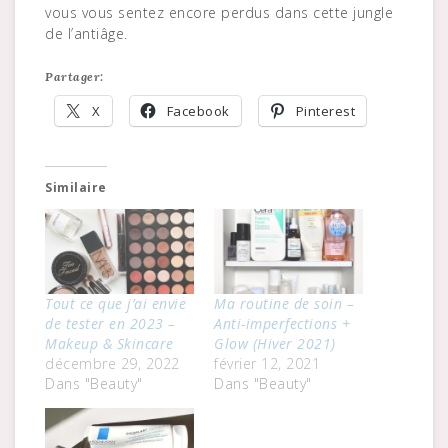
vous vous sentez encore perdus dans cette jungle
de l’antiâge.
Partager:
X
Facebook
Pinterest
Similaire
Tout ce que j’ai envie
Ma routine de soin –
de tester en 2023 –
Anti-imperfections +
Makeup & Skincare
Glow (Hiver 2021)
décembre 29, 2022
février 12, 2021
Dans "Beauty"
Dans "Beauty"