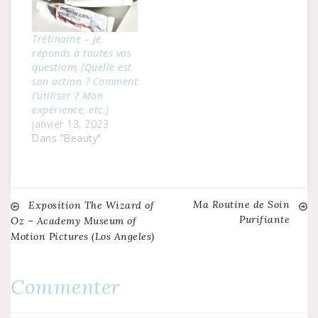
Trétinoïne – Je
réponds à toutes vos
questions (Quelle est
son action ? Comment
l’utiliser ? Mon
expérience, etc.)
janvier 13, 2023
Dans "Beauty"
Ma Routine de Soin
Navigation
Exposition The Wizard of
Purifiante
Oz – Academy Museum of
Motion Pictures (Los Angeles)
de
l’article
Commenter