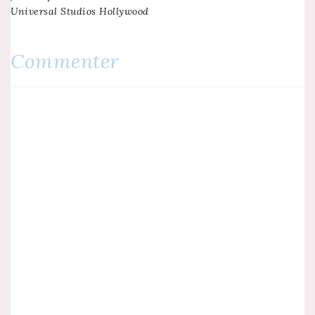
Universal Studios Hollywood
de
l’article
Commenter