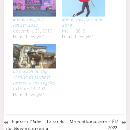
Mes envies pour
Mes envies pour mai
janvier 2020
2019
décembre 31, 2019
mai 1, 2019
Dans "Lifestyle"
Dans "Lifestyle"
La maison du clip
Thriller de Michael
Jackson – Los Angeles
octobre 14, 2022
Dans "Lifestyle"
Ma routine solaire – Été
Navigation
Jupiter’s Claim – Le set du
2022
film Nope est arrivé à