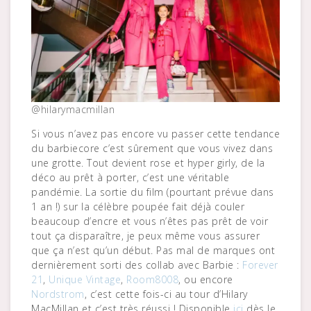
@hilarymacmillan
Si vous n’avez pas encore vu passer cette tendance
du barbiecore c’est sûrement que vous vivez dans
une grotte. Tout devient rose et hyper girly, de la
déco au prêt à porter, c’est une véritable
pandémie. La sortie du film (pourtant prévue dans
1 an !) sur la célèbre poupée fait déjà couler
beaucoup d’encre et vous n’êtes pas prêt de voir
tout ça disparaître, je peux même vous assurer
que ça n’est qu’un début. Pas mal de marques ont
dernièrement sorti des collab avec Barbie :
Forever
21
,
Unique Vintage
,
Room8008
, ou encore
Nordstrom
, c’est cette fois-ci au tour d’Hilary
MacMillan et c’est très réussi ! Disponible
ici
dès le