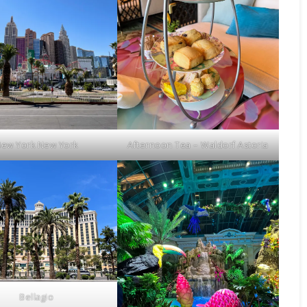
ew York New York
Afternoon Tea – Waldorf Astoria
Bellagio