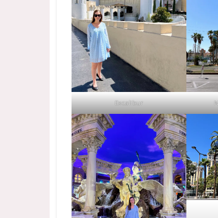
Excalibur
N