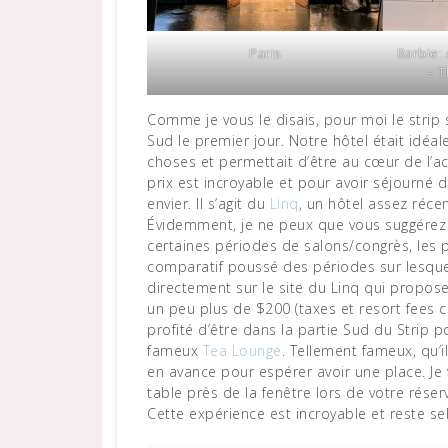
Paris
Barbie: 
– T
Comme je vous le disais, pour moi le strip se
Sud le premier jour. Notre hôtel était idéale
choses et permettait d’être au cœur de l’a
prix est incroyable et pour avoir séjourné da
envier. Il s’agit du
Linq
, un hôtel assez récen
Évidemment, je ne peux que vous suggérez
certaines périodes de salons/congrès, les p
comparatif poussé des périodes sur lesquel
directement sur le site du Linq qui propos
un peu plus de $200 (taxes et resort fees
profité d’être dans la partie Sud du Strip 
fameux
Tea Lounge
. Tellement fameux, qu’
en avance pour espérer avoir une place. J
table près de la fenêtre lors de votre réser
Cette expérience est incroyable et reste s