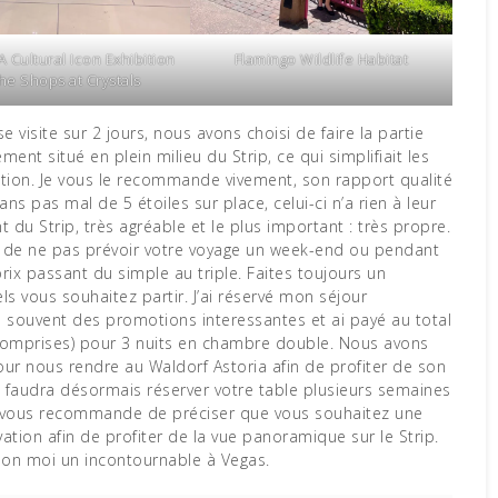
A Cultural Icon Exhibition
Flamingo Wildlife Habitat
he Shops at Crystals
 visite sur 2 jours, nous avons choisi de faire la partie
ment situé en plein milieu du Strip, ce qui simplifiait les
ction. Je vous le recommande vivement, son rapport qualité
ns pas mal de 5 étoiles sur place, celui-ci n’a rien à leur
t du Strip, très agréable et le plus important : très propre.
 de ne pas prévoir votre voyage un week-end ou pendant
rix passant du simple au triple. Faites toujours un
s vous souhaitez partir. J’ai réservé mon séjour
e souvent des promotions interessantes et ai payé au total
 comprises) pour 3 nuits en chambre double. Nous avons
pour nous rendre au Waldorf Astoria afin de profiter de son
il faudra désormais réserver votre table plusieurs semaines
e vous recommande de préciser que vous souhaitez une
vation afin de profiter de la vue panoramique sur le Strip.
elon moi un incontournable à Vegas.