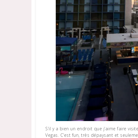
S’il y a bien un endroit que j’aime faire visiter lorsqu’un touriste français est de passage à LA, c’est Las
Vegas. C’est fun, très dépaysant et seuleme