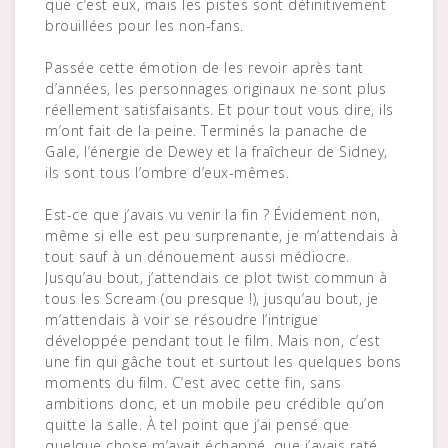
que c’est eux, mais les pistes sont définitivement
brouillées pour les non-fans.
Passée cette émotion de les revoir après tant
d’années, les personnages originaux ne sont plus
réellement satisfaisants. Et pour tout vous dire, ils
m’ont fait de la peine. Terminés la panache de
Gale, l’énergie de Dewey et la fraîcheur de Sidney,
ils sont tous l’ombre d’eux-mêmes.
Est-ce que j’avais vu venir la fin ? Évidement non,
même si elle est peu surprenante, je m’attendais à
tout sauf à un dénouement aussi médiocre.
Jusqu’au bout, j’attendais ce plot twist commun à
tous les Scream (ou presque !), jusqu’au bout, je
m’attendais à voir se résoudre l’intrigue
développée pendant tout le film. Mais non, c’est
une fin qui gâche tout et surtout les quelques bons
moments du film. C’est avec cette fin, sans
ambitions donc, et un mobile peu crédible qu’on
quitte la salle. À tel point que j’ai pensé que
quelque chose m’avait échappé, que j’avais raté