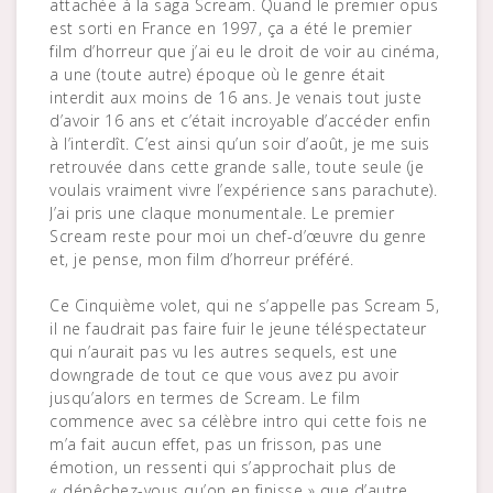
attachée à la saga Scream. Quand le premier opus
est sorti en France en 1997, ça a été le premier
film d’horreur que j’ai eu le droit de voir au cinéma,
a une (toute autre) époque où le genre était
interdit aux moins de 16 ans. Je venais tout juste
d’avoir 16 ans et c’était incroyable d’accéder enfin
à l’interdît. C’est ainsi qu’un soir d’août, je me suis
retrouvée dans cette grande salle, toute seule (je
voulais vraiment vivre l’expérience sans parachute).
J’ai pris une claque monumentale. Le premier
Scream reste pour moi un chef-d’œuvre du genre
et, je pense, mon film d’horreur préféré.
Ce Cinquième volet, qui ne s’appelle pas Scream 5,
il ne faudrait pas faire fuir le jeune téléspectateur
qui n’aurait pas vu les autres sequels, est une
downgrade de tout ce que vous avez pu avoir
jusqu’alors en termes de Scream. Le film
commence avec sa célèbre intro qui cette fois ne
m’a fait aucun effet, pas un frisson, pas une
émotion, un ressenti qui s’approchait plus de
« dépêchez-vous qu’on en finisse » que d’autre