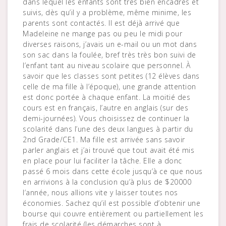
dans lequel les enfants sont très bien encadrés et
suivis, dès qu’il y a problème, même minime, les
parents sont contactés. Il est déjà arrivé que
Madeleine ne mange pas ou peu le midi pour
diverses raisons, j’avais un e-mail ou un mot dans
son sac dans la foulée, bref très très bon suivi de
l’enfant tant au niveau scolaire que personnel. À
savoir que les classes sont petites (12 élèves dans
celle de ma fille à l’époque), une grande attention
est donc portée à chaque enfant. La moitié des
cours est en français, l’autre en anglais (sur des
demi-journées). Vous choisissez de continuer la
scolarité dans l’une des deux langues à partir du
2nd Grade/CE1. Ma fille est arrivée sans savoir
parler anglais et j’ai trouvé que tout avait été mis
en place pour lui faciliter la tâche. Elle a donc
passé 6 mois dans cette école jusqu’à ce que nous
en arrivions à la conclusion qu’à plus de $20000
l’année, nous allions vite y laisser toutes nos
économies. Sachez qu’il est possible d’obtenir une
bourse qui couvre entièrement ou partiellement les
frais de scolarité (les démarches sont à