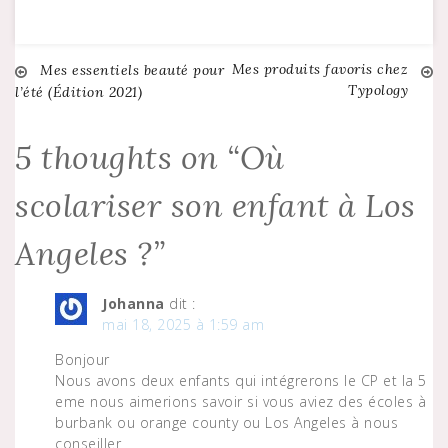
Mes produits favoris chez
Navigation
Mes essentiels beauté pour
Typology
l’été (Édition 2021)
de
5 thoughts on “
Où
l’article
scolariser son enfant à Los
Angeles ?
”
Johanna
dit :
mai 18, 2025 à 1:59 am
Bonjour
Nous avons deux enfants qui intégrerons le CP et la 5
eme nous aimerions savoir si vous aviez des écoles à
burbank ou orange county ou Los Angeles à nous
conseiller