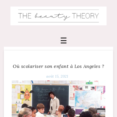
Skip
to
content
Où scolariser son enfant à Los Angeles ?
août 15, 2021