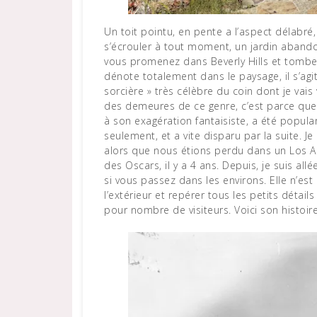
Un toit pointu, en pente a l’aspect délabré, des murs jaunis dont l’inclinaison semble menacer de
s’écrouler à tout moment, un jardin aband
vous promenez dans Beverly Hills et tombez
dénote totalement dans le paysage, il s’a
sorcière » très célèbre du coin dont je vais
des demeures de ce genre, c’est parce que 
à son exagération fantaisiste, a été popula
seulement, et a vite disparu par la suite.
alors que nous étions perdu dans un Los An
des Oscars, il y a 4 ans. Depuis, je suis al
si vous passez dans les environs. Elle n’est
l’extérieur et repérer tous les petits détail
pour nombre de visiteurs. Voici son histoir