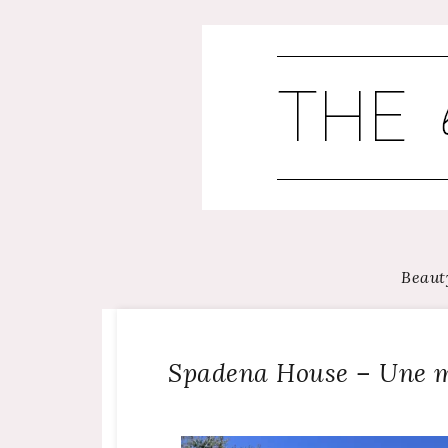
Skip
to
content
Beaut
Spadena House – Une ma