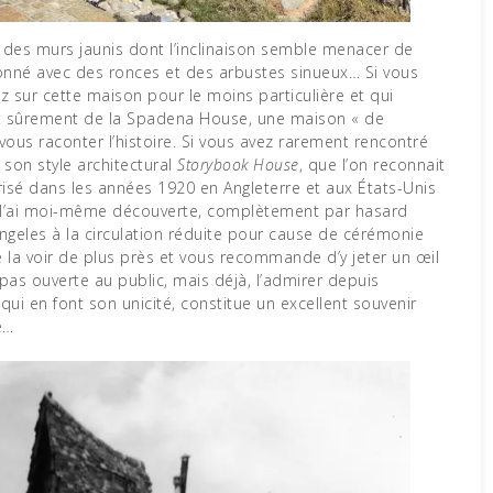
onné avec des ronces et des arbustes sinueux… Si vous
 sur cette maison pour le moins particulière et qui
git sûrement de la Spadena House, une maison « de
 vous raconter l’histoire. Si vous avez rarement rencontré
son style architectural
Storybook House
, que l’on reconnait
risé dans les années 1920 en Angleterre et aux États-Unis
 Je l’ai moi-même découverte, complètement par hasard
geles à la circulation réduite pour cause de cérémonie
lée la voir de plus près et vous recommande d’y jeter un œil
 pas ouverte au public, mais déjà, l’admirer depuis
s qui en font son unicité, constitue un excellent souvenir
e…