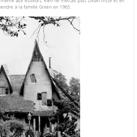
même aux visiteurs. Rien ne mettait plus Lillian triste et en
a vendre à la famille Green en 1965.