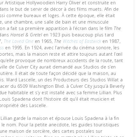
r Artistique Hollywoodien Harry Oliver et construite en
 dans le but de servir de décor à des films muets. Afin de
 aussi comme bureaux et loges. À cette époque, elle était
e, une chambre, une salle de bain et une minuscule
on a fait sa première apparition à l’écran dans le film
The
 dans
Hansel & Gretel
en 1923 puis beaucoup plus tard
7,
The Loved One
en 1965,
The
Witches of Eastwick
en 1987,
ss
en 1995. En 1924, avec l’arrivée du cinéma sonore, les
portes, mais la maison reste et attire toujours autant l’œil
, qu’elle provoque de nombreux accidents de la route, tant
a ville de Culver City aurait demandé aux Studios de s’en
utière. Il était de toute façon décidé que la maison, au
is. Ward Lascelle, un des Producteurs des Studios Willat a
lacer du 6509 Washington Blvd. à Culver City jusqu’à Beverly
endue habitable et s’y est installé avec sa femme Lillian. Plus
Louis Spadena dont l’histoire dit qu’il était musicien et
propriété des Lascelle.
 Lillian garde la maison et épouse Louis Spadena à la fin
e nom. Pour la petite anecdote, les guides touristiques
une maison de sorcière, des cartes postales sur