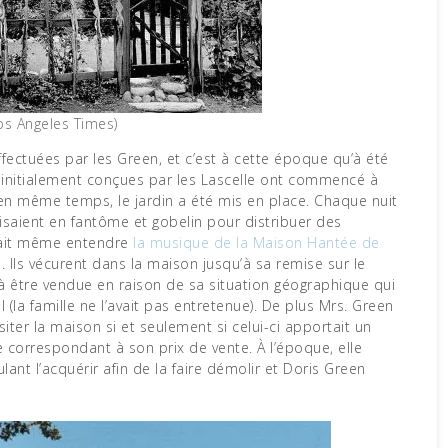
os Angeles Times)
fectuées par les Green, et c’est à cette époque qu’à été
s initialement conçues par les Lascelle ont commencé à
t en même temps, le jardin a été mis en place. Chaque nuit
isaient en fantôme et gobelin pour distribuer des
vait même entendre
la musique de la Maison Hantée de
. Ils vécurent dans la maison jusqu’à sa remise sur le
à être vendue en raison de sa situation géographique qui
 (la famille ne l’avait pas entretenue). De plus Mrs. Green
iter la maison si et seulement si celui-ci apportait un
orrespondant à son prix de vente. À l’époque, elle
lant l’acquérir afin de la faire démolir et Doris Green