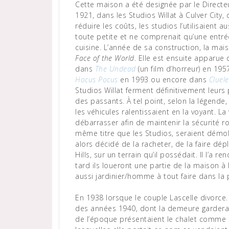
Cette maison a été designée par le Directeu
1921, dans les Studios Willat à Culver City,
réduire les coûts, les studios l’utilisaient
toute petite et ne comprenait qu’une entré
cuisine. L’année de sa construction, la mais
Face of the World
. Elle est ensuite apparue
dans
The Undead
(un film d’horreur) en 195
Hocus Pocus
en 1993 ou encore dans
Cluele
Studios Willat ferment définitivement leurs 
des passants. À tel point, selon la légende
les véhicules ralentissaient en la voyant. L
débarrasser afin de maintenir la sécurité ro
même titre que les Studios, seraient démol
alors décidé de la racheter, de la faire dép
Hills, sur un terrain qu’il possédait. Il l’a r
tard ils loueront une partie de la maison à 
aussi jardinier/homme à tout faire dans la 
En 1938 lorsque le couple Lascelle divorce.
des années 1940, dont la demeure gardera l
de l’époque présentaient le chalet comme 