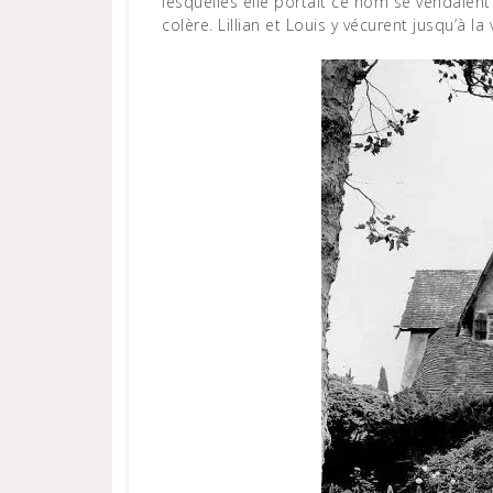
lesquelles elle portait ce nom se vendaient 
colère. Lillian et Louis y vécurent jusqu’à l