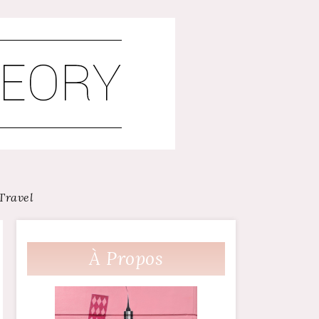
Travel
À Propos