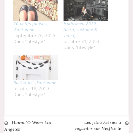
20 petits plaisirs
Halloween 2019
d’automne
(déco, costume &
septembre 26, 2016
vidéo)
Dans "Lifestyle"
octobre 31, 2019
Dans "Lifestyle"
Bucket list d’automne
octobre 18, 2019
Dans "Lifestyle"
Les films/séries à
Navigation
Haunt ‘O Ween Los
regarder sur Netflix le
Angeles