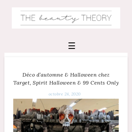
Skip
to
content
Déco d’automne & Halloween chez
Target, Spirit Halloween & 99 Cents Only
octobre 24, 2020