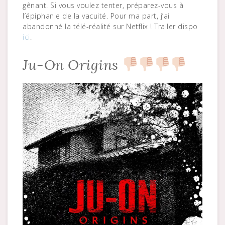
gênant. Si vous voulez tenter, préparez-vous à
l’épiphanie de la vacuité. Pour ma part, j’ai
abandonné la télé-réalité sur Netflix ! Trailer dispo
ici
.
Ju-On Origins