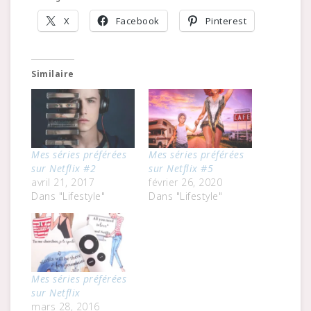
X
Facebook
Pinterest
Similaire
Mes séries préférées
Mes séries préférées
sur Netflix #2
sur Netflix #5
avril 21, 2017
février 26, 2020
Dans "Lifestyle"
Dans "Lifestyle"
Mes séries préférées
sur Netflix
mars 28, 2016