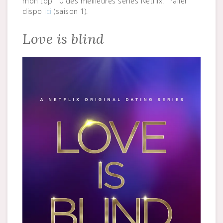
mon top 10 des meilleures séries Netflix. Trailer
dispo
ici
(saison 1).
Love is blind