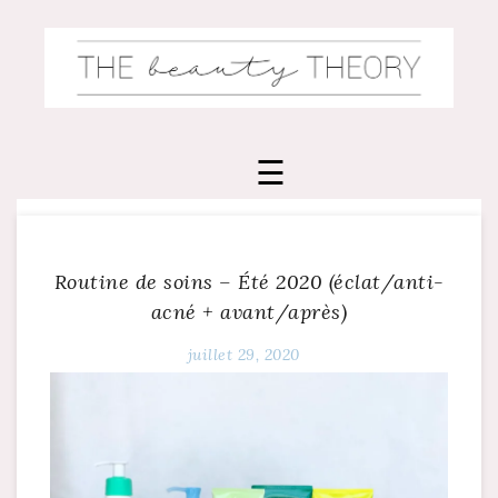
Skip
to
content
Routine de soins – Été 2020 (éclat/anti-
acné + avant/après)
juillet 29, 2020