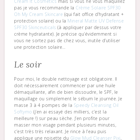
Cream It Cosmetics
mais si vous ne vous maquillez
pas je vous recommande la
Crème Solaire SPF30
Oh My Cream Skincare
(qui fait office d’hydratant +
protection solaire) ou la
Mineral Matte UV Defense
SPF30 Skinceuticals
(à appliquer par dessus votre
crème hydratante). Je précise qu’évidemment si
vous ne sortez pas de chez vous, inutile d’utiliser
une protection solaire…
Le soir
Pour moi, le double nettoyage est obligatoire. Il
doit nécessairement commencer par une huile
démaquillante, afin de bien dissoudre, le SPF, le
maquillage ou simplement le sébum le journée. Je
masse 3 à 4 pompes de la
Speedy Cleansing Oil
Softymo
(j’en ai essayé des milliers, c’est la
meilleure !) sur peau sèche. J’en profite pour
masser mon visage pendant plusieurs minutes,
c’est très très relaxant. Je rince à l’eau puis
applique une noisette du
Glow Mud Cleanser Pixi
,