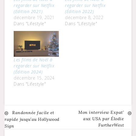
regarder sur Netflix
regarder sur Netflix
(Edition 2021)
(Édition 2022)
décembre 19, 2021
décembre 8, 2022
Dans "Lifestyle"
Dans "Lifestyle"
Les films de Noël à
regarder sur Netflix
(Édition 2024)
décembre 15, 2024
Dans "Lifestyle"
Mon interview Expat’
Navigation
Randonnée facile et
aux USA par Élodie
rapide jusqu’au Hollywood
FurtherWest
Sign
de