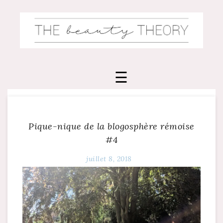
Skip
to
content
Pique-nique de la blogosphère rémoise
#4
juillet 8, 2018