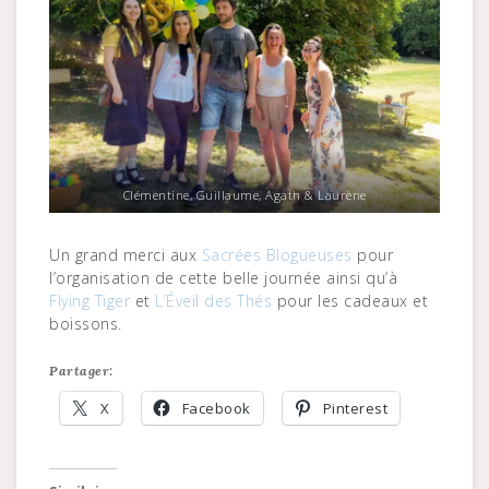
Clémentine, Guillaume, Agath & Laurène
Un grand merci aux
Sacrées Blogueuses
pour
l’organisation de cette belle journée ainsi qu’à
Flying Tiger
et
L’Éveil des Thés
pour les cadeaux et
boissons.
Partager:
X
Facebook
Pinterest