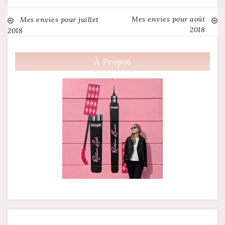
Mes envies pour août
Navigation
Mes envies pour juillet
2018
2018
de
À Propos
l’article