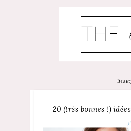
Skip
to
content
Beaut
20 (très bonnes !) idé
f