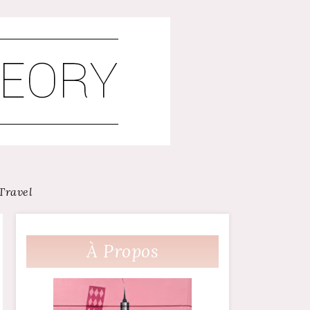
Travel
À Propos