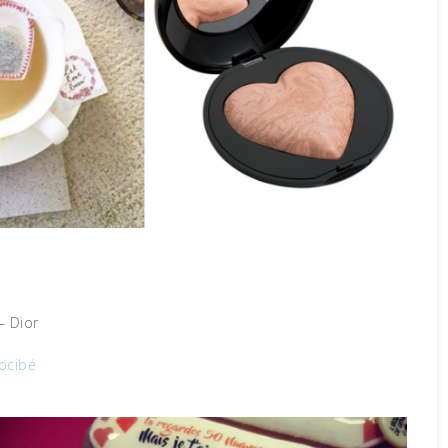
e
– Dior
Nocibé