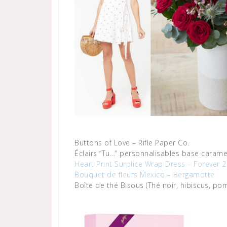
Buttons of Love – Rifle Paper Co.
Éclairs “Tu…” personnalisables base caramel
Heart Print Surplice Wrap Dress – Forever 2
Bouquet de fleurs Mexico – Bergamotte
Boîte de thé Bisous (Thé noir, hibiscus, p