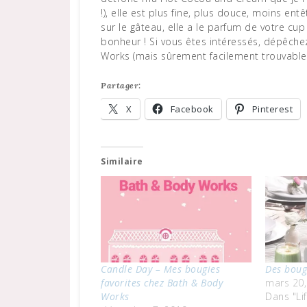
!), elle est plus fine, plus douce, moins ent
sur le gâteau, elle a le parfum de votre cu
bonheur ! Si vous êtes intéressés, dépêchez
Works (mais sûrement facilement trouvable c
Partager:
X
Facebook
Pinterest
Similaire
Candle Day – Mes bougies
Des boug
favorites chez Bath & Body
mars 20,
Works
Dans "Lif