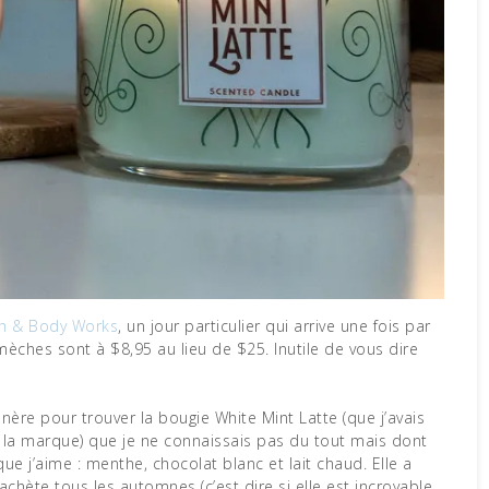
h & Body Works
, un jour particulier qui arrive une fois par
èches sont à $8,95 au lieu de $25. Inutile de vous dire
nère pour trouver la bougie White Mint Latte (que j’avais
e la marque) que je ne connaissais pas du tout mais dont
 j’aime : menthe, chocolat blanc et lait chaud. Elle a
ète tous les automnes (c’est dire si elle est incroyable