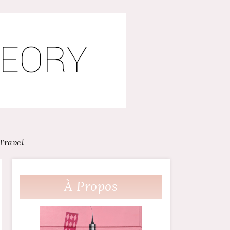
Travel
À Propos