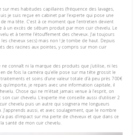
sur mes habitudes capillaires (fréquence des lavages,
Puis je suis reçue en cabinet par l’experte qui pose une
 de ma tête. C’est à ce moment que l’entretien devient
ûe à un excès de sébum produit par mon cuir chevelu. Le
lu et à terme l’étouffement des cheveux. J’ai toujours
ai les cheveux secs) mais non ! Je tombe de haut. Depuis
ts des racines aux pointes, y compris sur mon cuir
e ne connaît ni la marque des produits que j’utilise, ni les
en de fois la caméra qu’elle pose sur ma tête grossit le
raitements et soins d’une valeur totale d’à peu près 700€
qu’importe, je repars avec une information capitale, il
chevelu. Chose qui ne m’était jamais venue à l’esprit, on
on cuir chevelu. L’experte me conseille aussi d’utiliser 2
uir chevelu puis un autre qui soignera me longueurs
n. J’apprends aussi, et avec soulagement, que le nombre
a pas d’impact sur ma perte de cheveux et que dans ce
 la santé de mon cuir chevelu.