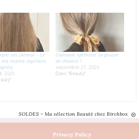
usser ses cheveux – Le
Comment optimiser sa pousse
r ma routine capillaire
de cheveux ?
/après)
septembre 27, 2024
4, 2025
Dans "Beauty"
auty"
SOLDES – Ma sélection Beauté chez Birchbox
Privacy Policy