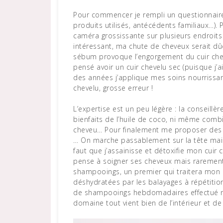
Pour commencer je rempli un questionnaire 
produits utilisés, antécédents familiaux…). 
caméra grossissante sur plusieurs endroits
intéressant, ma chute de cheveux serait d
sébum provoque l’engorgement du cuir cheve
pensé avoir un cuir chevelu sec (puisque j’
des années j’applique mes soins nourrissan
chevelu, grosse erreur !
L’expertise est un peu légère : la conseillèr
bienfaits de l’huile de coco, ni même combi
cheveu… Pour finalement me proposer des t
… On marche passablement sur la tête mais 
faut que j’assainisse et détoxifie mon cuir 
pense à soigner ses cheveux mais rarement s
shampooings, un premier qui traitera mon c
déshydratées par les balayages à répétitio
de shampooings hebdomadaires effectué n’
domaine tout vient bien de l’intérieur et de