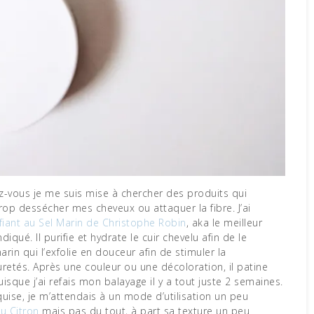
z-vous je me suis mise à chercher des produits qui
rop dessécher mes cheveux ou attaquer la fibre. J’ai
fiant au Sel Marin de Christophe Robin
, aka le meilleur
iqué. Il purifie et hydrate le cuir chevelu afin de le
 marin qui l’exfolie en douceur afin de stimuler la
retés. Après une couleur ou une décoloration, il patine
sque j’ai refais mon balayage il y a tout juste 2 semaines.
quise, je m’attendais à un mode d’utilisation un peu
u Citron
mais pas du tout, à part sa texture un peu