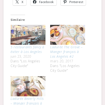
X
Facebook
Pinterest
Similaire
5 restaurants fancy à
Ladurée The Grove –
éviter à Los Angeles
Manger français à
juin 23, 2020
Los Angeles #2
Dans "Los Angeles
mars 20, 2017
City Guide"
Dans "Los Angeles
City Guide"
Ladurée Beverly Hills
– Manger français à