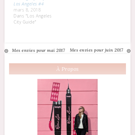
Los Angeles #4
mars 8, 2018
Dans "Los Angeles
City Guide"
Mes envies pour juin 2017
Navigation
Mes envies pour mai 2017
de
À Propos
l’article