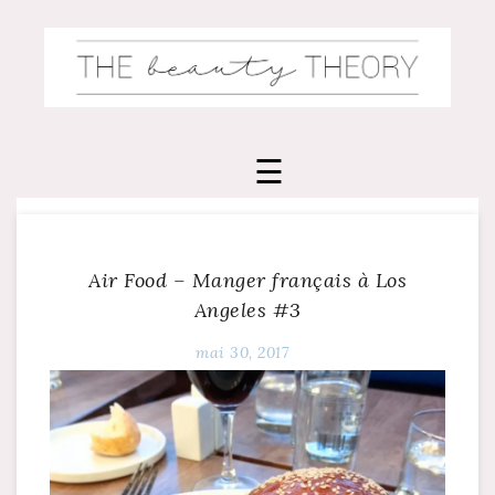
Skip
to
content
Air Food – Manger français à Los
Angeles #3
mai 30, 2017