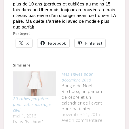
plus de 10 ans (perdues et oubliées au moins 15 
fois dans un Uber mais toujours retrouvées !) mais 
n’avais pas envie d’en changer avant de trouver LA 
paire. Ma quête s’arrête ici avec ce modèle plus 
que parfait ! 
Partager:
X
Facebook
Pinterest
Similaire
Mes envies pour
décembre 2015
Bougie de Noël
Birchbox, un parfum
de cèdre et un
20 robes parfaites
calendrier de l'avent
pour votre mariage
pour patienter
civil
jusqu'au 25, j'adore
novembre 21, 2015
mai 1, 2016
l'idée !Le blond
Avec 1 commentaire
Dans "Fashion"
cendré parfait d'Erick