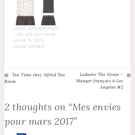
Orellana, coloriste au
Salon Republic de
Los Angeles. Une
couleur réalisée à
l'aide d'Olaplex, un
Soldes Automne/Hiver
produit
– Ma sélection mode
révolutionnaire pour
janvier 9, 2016
décolorer les
Article similaire
cheveux sans les
abîmer. Manteau
Fausse Fourrure…
Ladurée The Grove –
Navigation
Tea Time chez Alfred Tea
Manger français à Los
Room
Angeles #2
de
2 thoughts on “
Mes envies
l’article
pour mars 2017
”