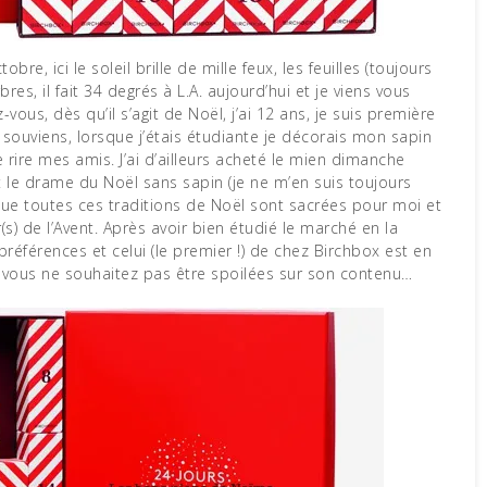
es, il fait 34 degrés à L.A. aujourd’hui et je viens vous
-vous, dès qu’il s’agit de Noël, j’ai 12 ans, je suis première
me souviens, lorsque j’étais étudiante je décorais mon sapin
e rire mes amis. J’ai d’ailleurs acheté le mien dimanche
 et le drame du Noël sans sapin (je ne m’en suis toujours
 que toutes ces traditions de Noël sont sacrées pour moi et
s) de l’Avent. Après avoir bien étudié le marché en la
préférences et celui (le premier !) de chez Birchbox est en
 si vous ne souhaitez pas être spoilées sur son contenu…