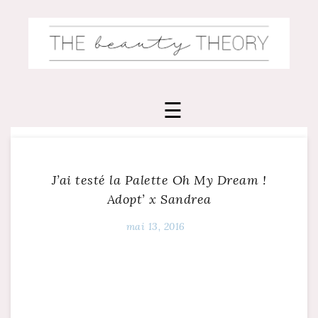
Skip
to
content
J’ai testé la Palette Oh My Dream !
Adopt’ x Sandrea
mai 13, 2016