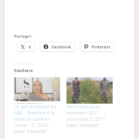
Partager:
X
Facebook
Pinterest
Similaire
Ce que je déteste au
Mes envies pour
USA – Reaction à la
novembre 2017
video de Sandrea
novembre 2, 2017
janvier 15, 2020
Dans "Lifestyle"
Dans "Lifestyle"