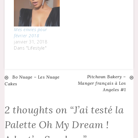
Mes envies pour
février 2018
janvier 31, 2018
Dans "Lifestyle"
Pitchoun Bakery –
Navigation
Bo Nuage – Les Nuage
Manger français à Los
Cakes
Angeles #1
de
2 thoughts on “
J’ai testé la
l’article
Palette Oh My Dream !