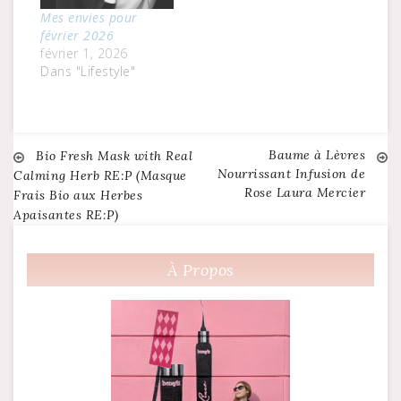
Mes envies pour
février 2026
février 1, 2026
Dans "Lifestyle"
Baume à Lèvres
Navigation
Bio Fresh Mask with Real
Nourrissant Infusion de
Calming Herb RE:P (Masque
Rose Laura Mercier
Frais Bio aux Herbes
de
Apaisantes RE:P)
l’article
À Propos