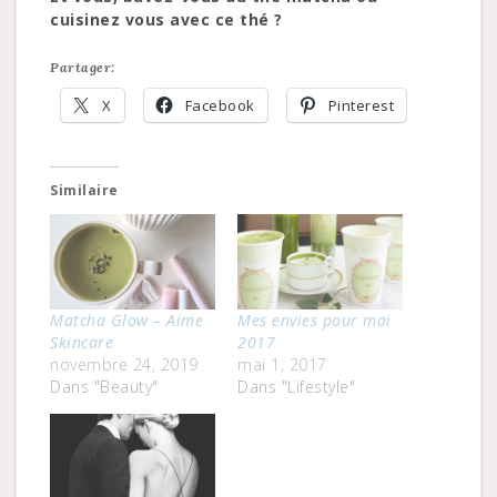
cuisinez vous avec ce thé ?
Partager:
X
Facebook
Pinterest
Similaire
Matcha Glow – Aime
Mes envies pour mai
Skincare
2017
novembre 24, 2019
mai 1, 2017
Dans "Beauty"
Dans "Lifestyle"