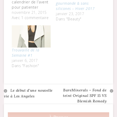
calendrier de l'avent
gourmande & sans
pour patienter
silicones – Hiver 2017
jusqu'au 25, j'adore
novembre 21, 2015
janvier 23, 2017
l'idée !Le blond
Avec 1 commentaire
Dans "Beauty"
cendré parfait d'Erick
Orellana, coloriste au
Salon Republic de
Los Angeles. Une
couleur réalisée à
l'aide d'Olaplex, un
Trouvaille de la
produit
Semaine #1
révolutionnaire pour
janvier 6, 2017
décolorer les
Dans "Fashion"
cheveux sans les
abîmer. Manteau
Fausse Fourrure…
BareMinerals – Fond de
Navigation
Le début d’une nouvelle
teint Original SPF 15 VS
vie à Los Angeles
Blemish Remedy
de