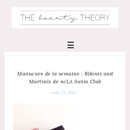
Skip
to
content
Manucure de la semaine : Bikinis and
Martinis de ncLA Swim Club
août 24, 2015