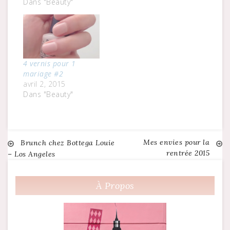
Dans "Beauty"
4 vernis pour 1
mariage #2
avril 2, 2015
Dans "Beauty"
Mes envies pour la
Navigation
Brunch chez Bottega Louie
rentrée 2015
– Los Angeles
de
À Propos
l’article